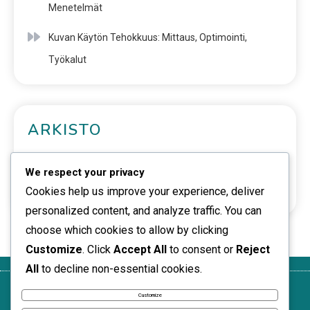
Menetelmät
Kuvan Käytön Tehokkuus: Mittaus, Optimointi,
Työkalut
ARKISTO
February 2026
We respect your privacy
January 2026
Cookies help us improve your experience, deliver
personalized content, and analyze traffic. You can
choose which cookies to allow by clicking
Customize
. Click
Accept All
to consent or
Reject
All
to decline non-essential cookies.
Käyttöehdot
Evästeasetukset
Yksityisyytesi
Tietoja
Ota yhteyttä
Customize