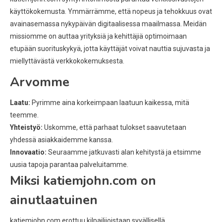
käyttökokemusta. Ymmärrämme, että nopeus ja tehokkuus ovat
avainasemassa nykypäivän digitaalisessa maailmassa. Meidän
missiomme on auttaa yrityksiä ja kehittäjiä optimoimaan
etupään suorituskykyä, jotta käyttäjät voivat nauttia sujuvasta ja
miellyttävästä verkkokokemuksesta.
Arvomme
Laatu:
Pyrimme aina korkeimpaan laatuun kaikessa, mitä
teemme.
Yhteistyö:
Uskomme, että parhaat tulokset saavutetaan
yhdessä asiakkaidemme kanssa.
Innovaatio:
Seuraamme jatkuvasti alan kehitystä ja etsimme
uusia tapoja parantaa palveluitamme.
Miksi katiemjohn.com on
ainutlaatuinen
katiemjohn.com erottuu kilpailijoistaan syvällisellä