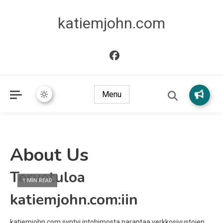
katiemjohn.com
Menu
About Us
Tervetuloa
1 MIN READ
katiemjohn.com:iin
katiemjohn.com syntyi intohimosta parantaa verkkosivustojen