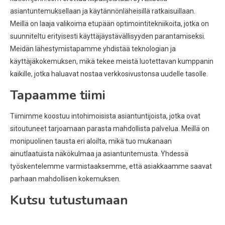
asiantuntemuksellaan ja käytännönläheisillä ratkaisuillaan.
Meillä on laaja valikoima etupään optimointitekniikoita, jotka on
suunniteltu erityisesti käyttäjäystävällisyyden parantamiseksi.
Meidän lähestymistapamme yhdistää teknologian ja
käyttäjäkokemuksen, mikä tekee meistä luotettavan kumppanin
kaikille, jotka haluavat nostaa verkkosivustonsa uudelle tasolle.
Tapaamme tiimi
Tiimimme koostuu intohimoisista asiantuntijoista, jotka ovat
sitoutuneet tarjoamaan parasta mahdollista palvelua. Meillä on
monipuolinen tausta eri aloilta, mikä tuo mukanaan
ainutlaatuista näkökulmaa ja asiantuntemusta. Yhdessä
työskentelemme varmistaaksemme, että asiakkaamme saavat
parhaan mahdollisen kokemuksen.
Kutsu tutustumaan