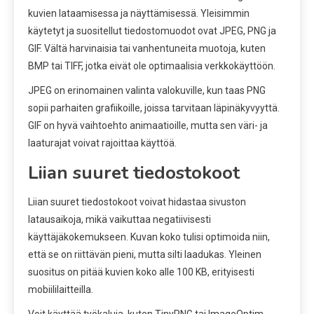
kuvien lataamisessa ja näyttämisessä. Yleisimmin
käytetyt ja suositellut tiedostomuodot ovat JPEG, PNG ja
GIF. Vältä harvinaisia tai vanhentuneita muotoja, kuten
BMP tai TIFF, jotka eivät ole optimaalisia verkkokäyttöön.
JPEG on erinomainen valinta valokuville, kun taas PNG
sopii parhaiten grafiikoille, joissa tarvitaan läpinäkyvyyttä.
GIF on hyvä vaihtoehto animaatioille, mutta sen väri- ja
laaturajat voivat rajoittaa käyttöä.
Liian suuret tiedostokoot
Liian suuret tiedostokoot voivat hidastaa sivuston
latausaikoja, mikä vaikuttaa negatiivisesti
käyttäjäkokemukseen. Kuvan koko tulisi optimoida niin,
että se on riittävän pieni, mutta silti laadukas. Yleinen
suositus on pitää kuvien koko alle 100 KB, erityisesti
mobiililaitteilla.
Voit käyttää työkaluja, kuten TinyPNG tai ImageOptim,