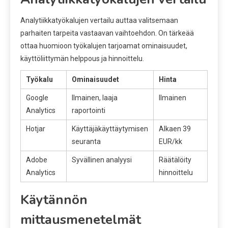
Analytiikkatyökalujen vertailu auttaa valitsemaan
parhaiten tarpeita vastaavan vaihtoehdon. On tärkeää
ottaa huomioon työkalujen tarjoamat ominaisuudet,
käyttöliittymän helppous ja hinnoittelu.
Työkalu
Ominaisuudet
Hinta
Google
Ilmainen, laaja
Ilmainen
Analytics
raportointi
Hotjar
Käyttäjäkäyttäytymisen
Alkaen 39
seuranta
EUR/kk
Adobe
Syvällinen analyysi
Räätälöity
Analytics
hinnoittelu
Käytännön
mittausmenetelmät