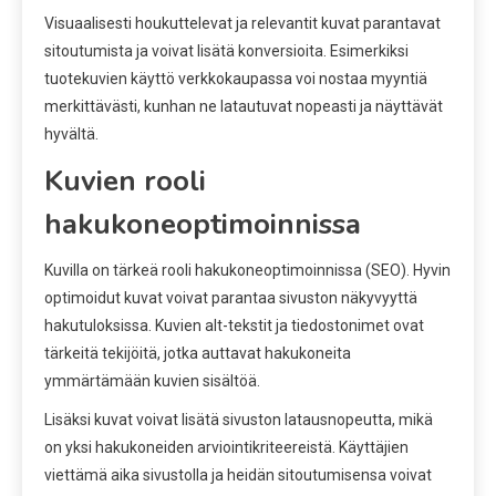
Visuaalisesti houkuttelevat ja relevantit kuvat parantavat
sitoutumista ja voivat lisätä konversioita. Esimerkiksi
tuotekuvien käyttö verkkokaupassa voi nostaa myyntiä
merkittävästi, kunhan ne latautuvat nopeasti ja näyttävät
hyvältä.
Kuvien rooli
hakukoneoptimoinnissa
Kuvilla on tärkeä rooli hakukoneoptimoinnissa (SEO). Hyvin
optimoidut kuvat voivat parantaa sivuston näkyvyyttä
hakutuloksissa. Kuvien alt-tekstit ja tiedostonimet ovat
tärkeitä tekijöitä, jotka auttavat hakukoneita
ymmärtämään kuvien sisältöä.
Lisäksi kuvat voivat lisätä sivuston latausnopeutta, mikä
on yksi hakukoneiden arviointikriteereistä. Käyttäjien
viettämä aika sivustolla ja heidän sitoutumisensa voivat