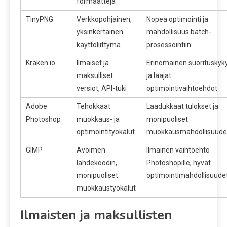
formaatteja
TinyPNG
Verkkopohjainen,
Nopea optimointi ja
yksinkertainen
mahdollisuus batch-
käyttöliittymä
prosessointiin
Kraken.io
Ilmaiset ja
Erinomainen suorituskyk
maksulliset
ja laajat
versiot, API-tuki
optimointivaihtoehdot
Adobe
Tehokkaat
Laadukkaat tulokset ja
Photoshop
muokkaus- ja
monipuoliset
optimointityökalut
muokkausmahdollisuude
GIMP
Avoimen
Ilmainen vaihtoehto
lähdekoodin,
Photoshopille, hyvät
monipuoliset
optimointimahdollisuude
muokkaustyökalut
Ilmaisten ja maksullisten