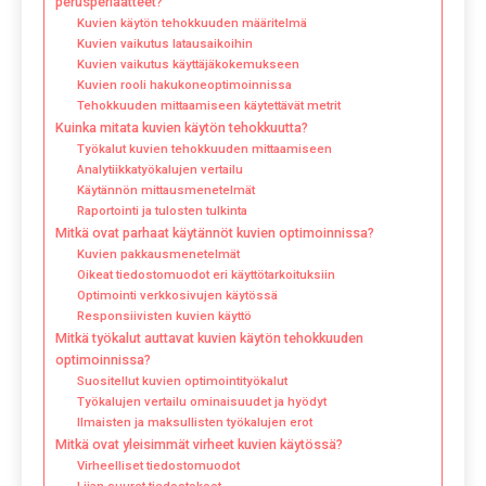
perusperiaatteet?
Kuvien käytön tehokkuuden määritelmä
Kuvien vaikutus latausaikoihin
Kuvien vaikutus käyttäjäkokemukseen
Kuvien rooli hakukoneoptimoinnissa
Tehokkuuden mittaamiseen käytettävät metrit
Kuinka mitata kuvien käytön tehokkuutta?
Työkalut kuvien tehokkuuden mittaamiseen
Analytiikkatyökalujen vertailu
Käytännön mittausmenetelmät
Raportointi ja tulosten tulkinta
Mitkä ovat parhaat käytännöt kuvien optimoinnissa?
Kuvien pakkausmenetelmät
Oikeat tiedostomuodot eri käyttötarkoituksiin
Optimointi verkkosivujen käytössä
Responsiivisten kuvien käyttö
Mitkä työkalut auttavat kuvien käytön tehokkuuden
optimoinnissa?
Suositellut kuvien optimointityökalut
Työkalujen vertailu ominaisuudet ja hyödyt
Ilmaisten ja maksullisten työkalujen erot
Mitkä ovat yleisimmät virheet kuvien käytössä?
Virheelliset tiedostomuodot
Liian suuret tiedostokoot