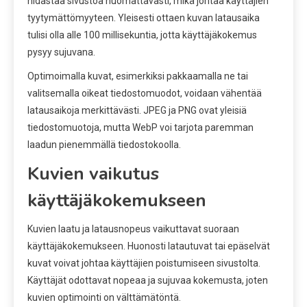
hidastaa sivustoa huomattavasti, mikä johtaa käyttäjien
tyytymättömyyteen. Yleisesti ottaen kuvan latausaika
tulisi olla alle 100 millisekuntia, jotta käyttäjäkokemus
pysyy sujuvana.
Optimoimalla kuvat, esimerkiksi pakkaamalla ne tai
valitsemalla oikeat tiedostomuodot, voidaan vähentää
latausaikoja merkittävästi. JPEG ja PNG ovat yleisiä
tiedostomuotoja, mutta WebP voi tarjota paremman
laadun pienemmällä tiedostokoolla.
Kuvien vaikutus
käyttäjäkokemukseen
Kuvien laatu ja latausnopeus vaikuttavat suoraan
käyttäjäkokemukseen. Huonosti latautuvat tai epäselvät
kuvat voivat johtaa käyttäjien poistumiseen sivustolta.
Käyttäjät odottavat nopeaa ja sujuvaa kokemusta, joten
kuvien optimointi on välttämätöntä.