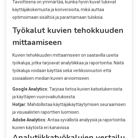
Tavoitteena on ymmärtää, kuinka hyvin kuvat tukevat
käyttäjäkokemusta ja konversioita, mikä auttaa
optimoimaan sisältöä ja parantamaan tuloksia.
Työkalut kuvien tehokkuuden
mittaamiseen
Kuvien tehokkuuden mittaamiseen on saatavilla useita
työkaluja, jotka tarjoavat analytiikkaa ja raportointia. Näitä
työkaluja voidaan käyttää sekä verkkosivuston että
sosiaalisen median kuvien arvioimiseen.
Google Analytics:
Tarjoaa tietoa kuvien katselukerroista
ja käyttäjien vuorovaikutuksesta.
Hotjar:
Mahdollistaa käyttäjäkäyttäytymisen seuraamisen
ja visuaalisten raporttien luomisen.
Adobe Analytics:
Antaa syvällistä analyysiä ja raportointia
kuvien käytöstä eri kanavissa.
Analytiikkatyökalujen vertailu