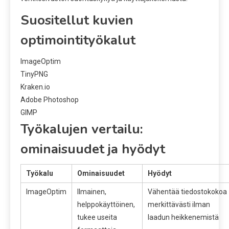
Suositellut kuvien
optimointityökalut
ImageOptim
TinyPNG
Kraken.io
Adobe Photoshop
GIMP
Työkalujen vertailu:
ominaisuudet ja hyödyt
Työkalu
Ominaisuudet
Hyödyt
ImageOptim
Ilmainen,
Vähentää tiedostokokoa
helppokäyttöinen,
merkittävästi ilman
tukee useita
laadun heikkenemistä