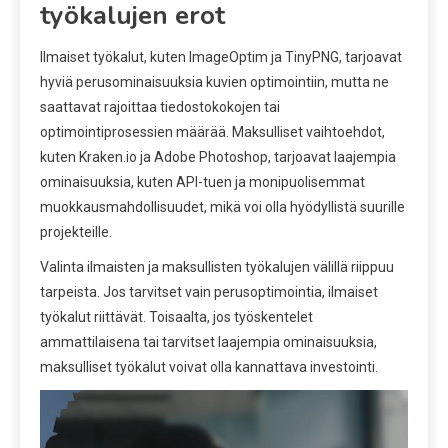
työkalujen erot
Ilmaiset työkalut, kuten ImageOptim ja TinyPNG, tarjoavat
hyviä perusominaisuuksia kuvien optimointiin, mutta ne
saattavat rajoittaa tiedostokokojen tai
optimointiprosessien määrää. Maksulliset vaihtoehdot,
kuten Kraken.io ja Adobe Photoshop, tarjoavat laajempia
ominaisuuksia, kuten API-tuen ja monipuolisemmat
muokkausmahdollisuudet, mikä voi olla hyödyllistä suurille
projekteille.
Valinta ilmaisten ja maksullisten työkalujen välillä riippuu
tarpeista. Jos tarvitset vain perusoptimointia, ilmaiset
työkalut riittävät. Toisaalta, jos työskentelet
ammattilaisena tai tarvitset laajempia ominaisuuksia,
maksulliset työkalut voivat olla kannattava investointi.