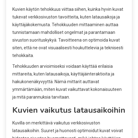
Kuvien käytön tehokkuus viittaa siihen, kuinka hyvin kuvat
tukevat verkkosivuston tavoitteita, kuten latausaikoja ja
käyttäjäkokemusta. Tehokkuuden mittaaminen auttaa
tunnistamaan mahdolliset ongelmat ja parantamaan
sivuston suorituskykyä. Tavoitteena on optimoida kuvat
siten, että ne ovat visuaalisesti houkuttelevia ja teknisesti
tehokkaita.
Tehokkuuden arvioimiseksi voidaan käyttää erilaisia
mittareita, kuten latausaikoja, käyttäjäinteraktioita ja
hakukonenäkyvyyttä. Nämä mittarit auttavat
ymmärtämään, miten kuvat vaikuttavat kokonaisuuteen
ja mitä parannuksia tarvitaan.
Kuvien vaikutus latausaikoihin
Kuvilla on merkittävä vaikutus verkkosivuston
latausaikoihin. Suuret ja huonosti optimoidut kuvat voivat