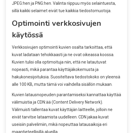
JPEG:hen ja PNG:hen. Valinta riippuu myös selaintuesta,
sillä kaikki selaimet eivät tue kaikkia tiedostomuotoja.
Optimointi verkkosivujen
käytössä
Verkkosivujen optimointi kuvien osalta tarkoittaa, että
kuvat ladataan tehokkaasti ja ne ovat oikeassa koossa.
Kuvien tulisi olla optimoituja niin, että ne latautuvat
nopeasti, mikä parantaa käyttäjäkokemusta ja
hakukonesijoituksia. Suositeltava tiedostokoko on yleensä
alle 100 KB, mutta tämä voi vaihdella sisällön mukaan.
Kuvien latausnopeuden parantamiseksi kannattaa käyttää
välimuistia ja CDN:ää (Content Delivery Network).
Välimuisti tallentaa kuvat käyttäjän laitteelle, jolloin ne
eivät tarvitse lataamista uudelleen. CDN jakaa kuvat
useisiin palvelimiin, mikä nopeuttaa latausaikoja eri
maantieteellisillä alueilla.