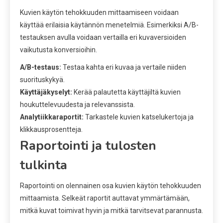
Kuvien käytön tehokkuuden mittaamiseen voidaan
käyttää erilaisia käytännön menetelmiä. Esimerkiksi A/B-
testauksen avulla voidaan vertailla eri kuvaversioiden
vaikutusta konversioihin.
A/B-testaus:
Testaa kahta eri kuvaa ja vertaile niiden
suorituskykyä.
Käyttäjäkyselyt:
Kerää palautetta käyttäjiltä kuvien
houkuttelevuudesta ja relevanssista.
Analytiikkaraportit:
Tarkastele kuvien katselukertoja ja
klikkausprosentteja.
Raportointi ja tulosten
tulkinta
Raportointi on olennainen osa kuvien käytön tehokkuuden
mittaamista. Selkeät raportit auttavat ymmärtämään,
mitkä kuvat toimivat hyvin ja mitkä tarvitsevat parannusta.