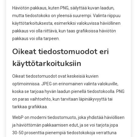
Häviötön pakkaus, kuten PNG, säilyttää kuvan laadun,
mutta tiedostokoko on yleensä suurempi. Valinta riippuu
käyttötarkoituksesta; esimerkiksi valokuvissa häviöllinen
pakkaus voi olla riittävä, kun taas grafiikoissa häviötön
pakkaus voi olla tarpeen.
Oikeat tiedostomuodot eri
käyttötarkoituksiin
Oikeat tiedostomuodot ovat keskeisiä kuvien
optimoinnissa. JPEG on erinomainen valinta valokuville,
koska se tarjoaa hyvän laadun pienellä tiedostokoolla. PNG
on paras vaihtoehto, kun tarvitaan läpinäkyvyyttä tai
tarkkaa grafiikkaa.
WebP on moderni tiedostomuoto, joka yhdistää häviöllisen
ja häviöttömän pakkaamisen edut, ja se voi tarjota jopa
30-50 prosenttia pienempiä tiedostokokoja verrattuna