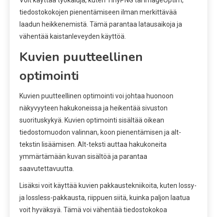
tiedostokokojen pienentämiseen ilman merkittävää
laadun heikkenemistä. Tämä parantaa latausaikoja ja
vähentää kaistanleveyden käyttöä.
Kuvien puutteellinen
optimointi
Kuvien puutteellinen optimointi voi johtaa huonoon
näkyvyyteen hakukoneissa ja heikentää sivuston
suorituskykyä. Kuvien optimointi sisältää oikean
tiedostomuodon valinnan, koon pienentämisen ja alt-
tekstin lisäämisen. Alt-teksti auttaa hakukoneita
ymmärtämään kuvan sisältöä ja parantaa
saavutettavuutta.
Lisäksi voit käyttää kuvien pakkaustekniikoita, kuten lossy-
ja lossless-pakkausta, riippuen siitä, kuinka paljon laatua
voit hyväksyä. Tämä voi vähentää tiedostokokoa