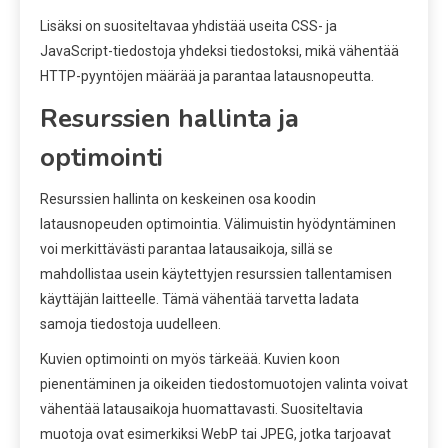
Lisäksi on suositeltavaa yhdistää useita CSS- ja
JavaScript-tiedostoja yhdeksi tiedostoksi, mikä vähentää
HTTP-pyyntöjen määrää ja parantaa latausnopeutta.
Resurssien hallinta ja
optimointi
Resurssien hallinta on keskeinen osa koodin
latausnopeuden optimointia. Välimuistin hyödyntäminen
voi merkittävästi parantaa latausaikoja, sillä se
mahdollistaa usein käytettyjen resurssien tallentamisen
käyttäjän laitteelle. Tämä vähentää tarvetta ladata
samoja tiedostoja uudelleen.
Kuvien optimointi on myös tärkeää. Kuvien koon
pienentäminen ja oikeiden tiedostomuotojen valinta voivat
vähentää latausaikoja huomattavasti. Suositeltavia
muotoja ovat esimerkiksi WebP tai JPEG, jotka tarjoavat