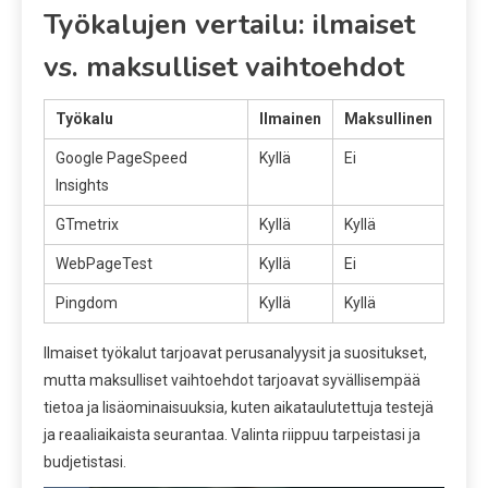
Työkalujen vertailu: ilmaiset
vs. maksulliset vaihtoehdot
Työkalu
Ilmainen
Maksullinen
Google PageSpeed
Kyllä
Ei
Insights
GTmetrix
Kyllä
Kyllä
WebPageTest
Kyllä
Ei
Pingdom
Kyllä
Kyllä
Ilmaiset työkalut tarjoavat perusanalyysit ja suositukset,
mutta maksulliset vaihtoehdot tarjoavat syvällisempää
tietoa ja lisäominaisuuksia, kuten aikataulutettuja testejä
ja reaaliaikaista seurantaa. Valinta riippuu tarpeistasi ja
budjetistasi.