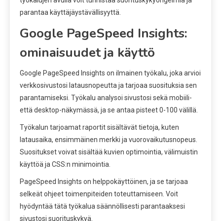
työkalujen avulla voit tunnistaa suorituskykyongelmia ja
parantaa käyttäjäystävällisyyttä.
Google PageSpeed Insights:
ominaisuudet ja käyttö
Google PageSpeed Insights on ilmainen työkalu, joka arvioi
verkkosivustosi latausnopeutta ja tarjoaa suosituksia sen
parantamiseksi. Työkalu analysoi sivustosi sekä mobiili-
että desktop-näkymässä, ja se antaa pisteet 0-100 välillä.
Työkalun tarjoamat raportit sisältävät tietoja, kuten
latausaika, ensimmäinen merkki ja vuorovaikutusnopeus.
Suositukset voivat sisältää kuvien optimointia, välimuistin
käyttöä ja CSS:n minimointia.
PageSpeed Insights on helppokäyttöinen, ja se tarjoaa
selkeät ohjeet toimenpiteiden toteuttamiseen. Voit
hyödyntää tätä työkalua säännöllisesti parantaaksesi
sivustosi suorituskykyä.