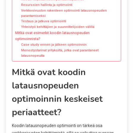
Resurssien hallinta ja optimointi
Verkkosivuston rakenteen optimointi latausnopeuden
parantamiseksi
Testaus ja jatkuva optimointi
Yhteistyö kehittäjien ja suunnittelijoiden välillä
Mitkä ovat esimerkit koodin latausnopeuden
optimoinnista?
Case study ennen ja jälkeen optimoinnin
Menestystarinat yrityksiltä, jotka ovat parantaneet
latausnopeutta
Mitkä ovat koodin
latausnopeuden
optimoinnin keskeiset
periaatteet?
Koodin latausnopeuden optimointi on tärkeä osa
verkkosivuston kehittämistä, sillä se vaikuttaa suoraan