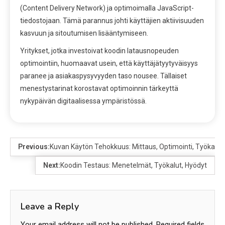
(Content Delivery Network) ja optimoimalla JavaScript-
tiedostojaan. Tämä parannus johti käyttäjien aktiivisuuden
kasvuun ja sitoutumisen lisääntymiseen.
Yritykset, jotka investoivat koodin latausnopeuden
optimointiin, huomaavat usein, että käyttäjätyytyväisyys
paranee ja asiakaspysyvyyden taso nousee. Tällaiset
menestystarinat korostavat optimoinnin tärkeyttä
nykypäivän digitaalisessa ympäristössä.
Previous:
Kuvan Käytön Tehokkuus: Mittaus, Optimointi, Työkalut
Next:
Koodin Testaus: Menetelmät, Työkalut, Hyödyt
Leave a Reply
Your email address will not be published.
Required fields