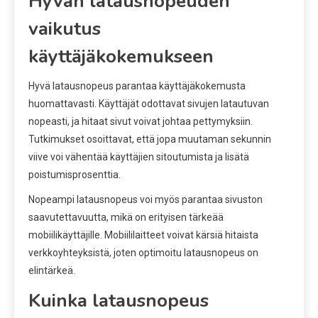
Hyvän latausnopeuden
vaikutus
käyttäjäkokemukseen
Hyvä latausnopeus parantaa käyttäjäkokemusta
huomattavasti. Käyttäjät odottavat sivujen latautuvan
nopeasti, ja hitaat sivut voivat johtaa pettymyksiin.
Tutkimukset osoittavat, että jopa muutaman sekunnin
viive voi vähentää käyttäjien sitoutumista ja lisätä
poistumisprosenttia.
Nopeampi latausnopeus voi myös parantaa sivuston
saavutettavuutta, mikä on erityisen tärkeää
mobiilikäyttäjille. Mobiililaitteet voivat kärsiä hitaista
verkkoyhteyksistä, joten optimoitu latausnopeus on
elintärkeä.
Kuinka latausnopeus