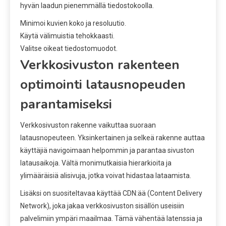
hyvän laadun pienemmällä tiedostokoolla.
Minimoi kuvien koko ja resoluutio.
Käytä välimuistia tehokkaasti.
Valitse oikeat tiedostomuodot.
Verkkosivuston rakenteen
optimointi latausnopeuden
parantamiseksi
Verkkosivuston rakenne vaikuttaa suoraan
latausnopeuteen. Yksinkertainen ja selkeä rakenne auttaa
käyttäjiä navigoimaan helpommin ja parantaa sivuston
latausaikoja. Vältä monimutkaisia hierarkioita ja
ylimääräisiä alisivuja, jotka voivat hidastaa lataamista.
Lisäksi on suositeltavaa käyttää CDN:ää (Content Delivery
Network), joka jakaa verkkosivuston sisällön useisiin
palvelimiin ympäri maailmaa. Tämä vähentää latenssia ja