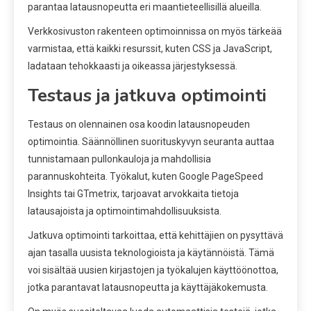
parantaa latausnopeutta eri maantieteellisillä alueilla.
Verkkosivuston rakenteen optimoinnissa on myös tärkeää
varmistaa, että kaikki resurssit, kuten CSS ja JavaScript,
ladataan tehokkaasti ja oikeassa järjestyksessä.
Testaus ja jatkuva optimointi
Testaus on olennainen osa koodin latausnopeuden
optimointia. Säännöllinen suorituskyvyn seuranta auttaa
tunnistamaan pullonkauloja ja mahdollisia
parannuskohteita. Työkalut, kuten Google PageSpeed
Insights tai GTmetrix, tarjoavat arvokkaita tietoja
latausajoista ja optimointimahdollisuuksista.
Jatkuva optimointi tarkoittaa, että kehittäjien on pysyttävä
ajan tasalla uusista teknologioista ja käytännöistä. Tämä
voi sisältää uusien kirjastojen ja työkalujen käyttöönottoa,
jotka parantavat latausnopeutta ja käyttäjäkokemusta.