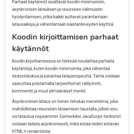
Parhaat käytännöt sisältävät koodin minimoinnin,
asynkronisen latauksen ja resurssien välimuistin
hyödyntämisen, jotka kaikki auttavat parantamaan
latausaikoja ja vähentämään kaistanleveyden käyttöä.
Koodin kirjoittamisen parhaat
käytännöt
Koodin kirjoittamisessa on tärkeää noudattaa parhaita
käytäntöjä, kuten koodin minimointia, joka vähentää
tiedostokokoa ja parantaa latausnopeutta. Tämä voidaan
saavuttaa poistamalla tarpeettomat välilyönnit,
kommentit ja muut ylimääräiset merkit.
Asynkroninen lataus on toinen tehokas menetelmä, joka
mahdollistaa resurssien lataamisen taustalla, jolloin sivu
voi latautua nopeammin. Esimerkiksi JavaScript-tiedostot
voidaan ladata asynkronisesti, mikä estää niiden estävän
HTML:n renderöintiä.