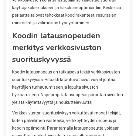
käyttäjäkokemukseen ja hakukoneoptimointiin. Keskeisiä
periaatteita ovat tehokkaat koodirakenteet, resurssien
minimointi ja välimuistin hyödyntäminen.
Koodin latausnopeuden
merkitys verkkosivuston
suorituskyvyssä
Koodin latausnopeus on ratkaiseva tekijä verkkosivuston
suorituskyvyssä. Hitaasti latautuvat sivut voivat johtaa
käyttäjien turhautumiseen ja lopulta sivuston
hylkäämiseen. Nopeampi latausnopeus parantaa sivuston
yleistä käytettävyyttä ja houkuttelevuutta.
Verkkosivuston suorituskykyyn vaikuttavat monet tekijät,
kuten palvelimen vasteaika, verkkoyhteyden nopeus ja
koodin optimointi. Parantamalla latausnopeutta voidaan
saavuttaa merkittäviä etuja, kuten alhaisemmat