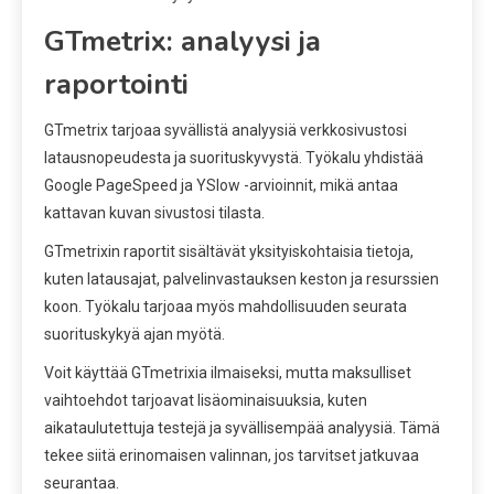
GTmetrix: analyysi ja
raportointi
GTmetrix tarjoaa syvällistä analyysiä verkkosivustosi
latausnopeudesta ja suorituskyvystä. Työkalu yhdistää
Google PageSpeed ja YSlow -arvioinnit, mikä antaa
kattavan kuvan sivustosi tilasta.
GTmetrixin raportit sisältävät yksityiskohtaisia tietoja,
kuten latausajat, palvelinvastauksen keston ja resurssien
koon. Työkalu tarjoaa myös mahdollisuuden seurata
suorituskykyä ajan myötä.
Voit käyttää GTmetrixia ilmaiseksi, mutta maksulliset
vaihtoehdot tarjoavat lisäominaisuuksia, kuten
aikataulutettuja testejä ja syvällisempää analyysiä. Tämä
tekee siitä erinomaisen valinnan, jos tarvitset jatkuvaa
seurantaa.