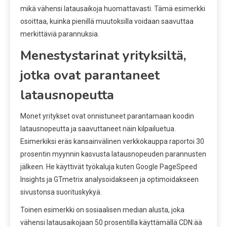
mikä vähensi latausaikoja huomattavasti. Tämä esimerkki
osoittaa, kuinka pienillä muutoksilla voidaan saavuttaa
merkittäviä parannuksia.
Menestystarinat yrityksiltä,
jotka ovat parantaneet
latausnopeutta
Monet yritykset ovat onnistuneet parantamaan koodin
latausnopeutta ja saavuttaneet näin kilpailuetua.
Esimerkiksi eräs kansainvälinen verkkokauppa raportoi 30
prosentin myynnin kasvusta latausnopeuden parannusten
jälkeen. He käyttivät työkaluja kuten Google PageSpeed
Insights ja GTmetrix analysoidakseen ja optimoidakseen
sivustonsa suorituskykyä.
Toinen esimerkki on sosiaalisen median alusta, joka
vähensi latausaikojaan 50 prosentilla käyttämällä CDN:ää