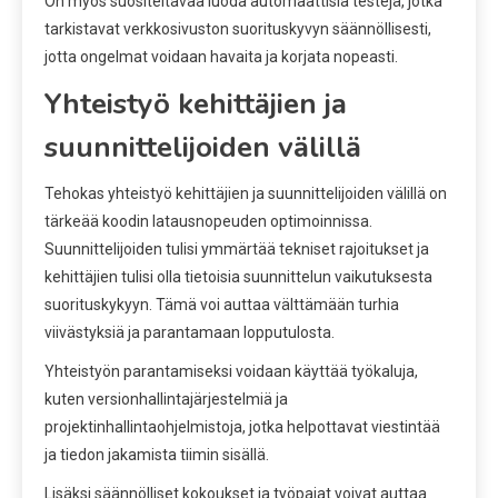
On myös suositeltavaa luoda automaattisia testejä, jotka
tarkistavat verkkosivuston suorituskyvyn säännöllisesti,
jotta ongelmat voidaan havaita ja korjata nopeasti.
Yhteistyö kehittäjien ja
suunnittelijoiden välillä
Tehokas yhteistyö kehittäjien ja suunnittelijoiden välillä on
tärkeää koodin latausnopeuden optimoinnissa.
Suunnittelijoiden tulisi ymmärtää tekniset rajoitukset ja
kehittäjien tulisi olla tietoisia suunnittelun vaikutuksesta
suorituskykyyn. Tämä voi auttaa välttämään turhia
viivästyksiä ja parantamaan lopputulosta.
Yhteistyön parantamiseksi voidaan käyttää työkaluja,
kuten versionhallintajärjestelmiä ja
projektinhallintaohjelmistoja, jotka helpottavat viestintää
ja tiedon jakamista tiimin sisällä.
Lisäksi säännölliset kokoukset ja työpajat voivat auttaa