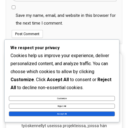
Save my name, email, and website in this browser for
the next time I comment.
We respect your privacy
Cookies help us improve your experience, deliver
personalized content, and analyze traffic. You can
choose which cookies to allow by clicking
Customize
. Click
Accept All
to consent or
Reject
All
to decline non-essential cookies.
Mira Järvinen
Customize
Reject All
Mira on frontend-optimoinnin asiantuntija, joka
Accept All
rakastaa koodauksen kauneutta. Hän on
työskennellyt useissa projekteissa, joissa hän