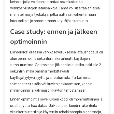
keinoja, joilla voidaan parantaa sovellusten tai
verkkosivustojen latausaikoja. Tämä voi sisältää erilaisia
menetelmiä ja työkaluja, jotka auttavat vähentämään
latausaikoja ja parantamaan käyttäjäkokemusta.
Case study: ennen ja jälkeen
optimoinnin
Esimerkiksi eräässä verkkosovelluksessa latausnopeus oli
alun perin noin 5 sekuntia, mikä aiheutti käyttäjien
turhautumista. Optimoinnin jälkeen latausaika laski alle 2
sekuntiin, mikä paransi merkittävästi
käyttäjätyytyväisyyttä ja sitoutumista. Tärkeimmät
toimenpiteet sisälsivät kuvien pakkaamisen, koodin
minimoinnin ja välimuistin käytön tehostamisen.
Ennen optimointia sovelluksen koodi oli monimutkainen ja
sisältänyt turhaa dataa. Jälkeenpäin koodin rakenteita
yksinkertaistettiin ja käytettiin tehokkaampia algoritmeja,