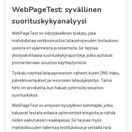
WebPageTest: syvällinen
suorituskykyanalyysi
WebPageTest on edistyksellinen työkalu, joka
mahdollistaa verkkosivustosi latausnopeuden testauksen
useista eri sijainneista ja selaimista. Se tarjoaa
yksityiskohtaisia suorituskykyraportteja, jotka auttavat
ymmärtämään sivustosi käyttäytymistä.
Työkalu näyttää latausprosessin vaiheet, kuten DNS-haku,
palvelinvastaukset ja resurssien latausjärjestys. Tämä
tieto on arvokasta, kun haluat optimoida sivustosi
suorituskykyä.
WebPageTest on erityisen hyödyllinen kehittäjille, jotka
haluavat testata erilaisia optimointistrategioita ja nähdä
niiden vaikutuksen reaaliajassa. Se tarjoaa myös
mahdollisuuden tallentaa testituloksia ja vertailla niitä