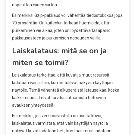
nopeuttaa niiden siirtoa.
Esimerkiksi Gzip-pakkaus voi vähentää tiedostokokoa jopa
70 prosenttia. On kuitenkin tärkeää huomioida, että
purkaminen vie aikaa, joten on löydettävä tasapaino
pakkausasteen ja purkamisen nopeuden välillä.
Laiskalataus: mitä se on ja
miten se toimii?
Laiskalataus tarkoittaa, että kuvat ja muut resurssit
ladataan vain silloin, kun ne tulevat näkyviin käyttäjän
näytölle. Tämä vähentää alkuperäistä latausaikaa, koska
kaikki resurssit eivät tarvitse lataamista heti sivun
avauksen yhteydessä.
Esimerkiksi, jos verkkosivustolla on useita kuvia,
laiskalataus varmistaa, että vain käyttäjän näytöllä
näkyvät kuvat ladataan heti, kun taas muut ladataan