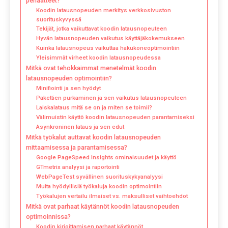
periaatteet?
Koodin latausnopeuden merkitys verkkosivuston
suorituskyvyssä
Tekijät, jotka vaikuttavat koodin latausnopeuteen
Hyvän latausnopeuden vaikutus käyttäjäkokemukseen
Kuinka latausnopeus vaikuttaa hakukoneoptimointiin
Yleisimmät virheet koodin latausnopeudessa
Mitkä ovat tehokkaimmat menetelmät koodin
latausnopeuden optimointiin?
Minifiointi ja sen hyödyt
Pakettien purkaminen ja sen vaikutus latausnopeuteen
Laiskalataus mitä se on ja miten se toimii?
Välimuistin käyttö koodin latausnopeuden parantamiseksi
Asynkroninen lataus ja sen edut
Mitkä työkalut auttavat koodin latausnopeuden
mittaamisessa ja parantamisessa?
Google PageSpeed Insights ominaisuudet ja käyttö
GTmetrix analyysi ja raportointi
WebPageTest syvällinen suorituskykyanalyysi
Muita hyödyllisiä työkaluja koodin optimointiin
Työkalujen vertailu ilmaiset vs. maksulliset vaihtoehdot
Mitkä ovat parhaat käytännöt koodin latausnopeuden
optimoinnissa?
Koodin kirjoittamisen parhaat käytännöt