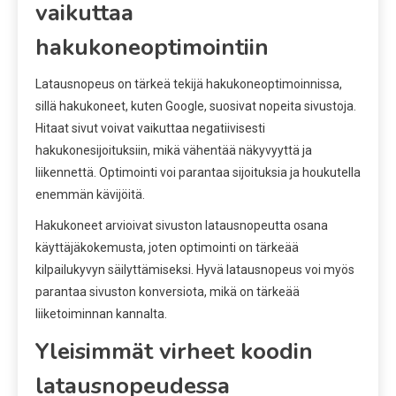
vaikuttaa
hakukoneoptimointiin
Latausnopeus on tärkeä tekijä hakukoneoptimoinnissa,
sillä hakukoneet, kuten Google, suosivat nopeita sivustoja.
Hitaat sivut voivat vaikuttaa negatiivisesti
hakukonesijoituksiin, mikä vähentää näkyvyyttä ja
liikennettä. Optimointi voi parantaa sijoituksia ja houkutella
enemmän kävijöitä.
Hakukoneet arvioivat sivuston latausnopeutta osana
käyttäjäkokemusta, joten optimointi on tärkeää
kilpailukyvyn säilyttämiseksi. Hyvä latausnopeus voi myös
parantaa sivuston konversiota, mikä on tärkeää
liiketoiminnan kannalta.
Yleisimmät virheet koodin
latausnopeudessa