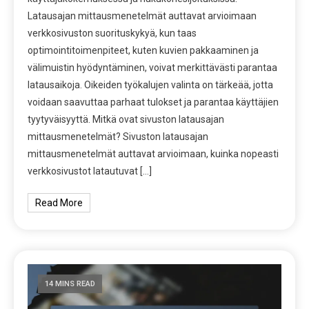
Latausajan mittausmenetelmät auttavat arvioimaan
verkkosivuston suorituskykyä, kun taas
optimointitoimenpiteet, kuten kuvien pakkaaminen ja
välimuistin hyödyntäminen, voivat merkittävästi parantaa
latausaikoja. Oikeiden työkalujen valinta on tärkeää, jotta
voidaan saavuttaa parhaat tulokset ja parantaa käyttäjien
tyytyväisyyttä. Mitkä ovat sivuston latausajan
mittausmenetelmät? Sivuston latausajan
mittausmenetelmät auttavat arvioimaan, kuinka nopeasti
verkkosivustot latautuvat […]
Read More
14 MINS READ