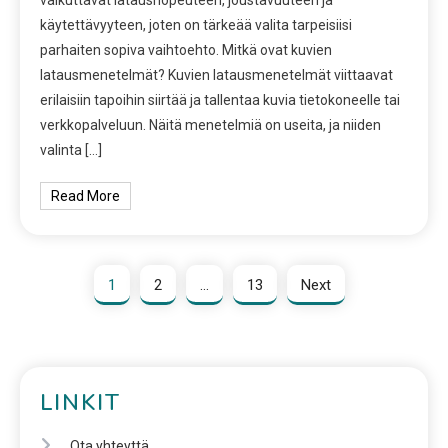
vaikuttavat latausnopeuteen, joustavuuteen ja
käytettävyyteen, joten on tärkeää valita tarpeisiisi
parhaiten sopiva vaihtoehto. Mitkä ovat kuvien
latausmenetelmät? Kuvien latausmenetelmät viittaavat
erilaisiin tapoihin siirtää ja tallentaa kuvia tietokoneelle tai
verkkopalveluun. Näitä menetelmiä on useita, ja niiden
valinta […]
Read More
1
2
…
13
Next
LINKIT
Ota yhteyttä