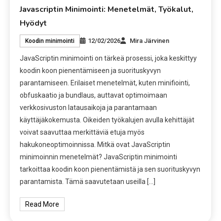
Javascriptin Minimointi: Menetelmät, Työkalut,
Hyödyt
12/02/2026
Mira Järvinen
Koodin minimointi
JavaScriptin minimointi on tärkeä prosessi, joka keskittyy
koodin koon pienentämiseen ja suorituskyvyn
parantamiseen. Erilaiset menetelmät, kuten minifiointi,
obfuskaatio ja bundlaus, auttavat optimoimaan
verkkosivuston latausaikoja ja parantamaan
käyttäjäkokemusta. Oikeiden työkalujen avulla kehittäjät
voivat saavuttaa merkittäviä etuja myös
hakukoneoptimoinnissa. Mitkä ovat JavaScriptin
minimoinnin menetelmät? JavaScriptin minimointi
tarkoittaa koodin koon pienentämistä ja sen suorituskyvyn
parantamista. Tämä saavutetaan useilla […]
Read More