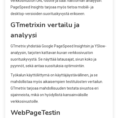
verkkosivuston URL-osoite ja saat välittömän analyysin.
PageSpeed Insights tarjoaa myös tietoa mobiili- ja
desktop-versioiden suorituskyvystä erikseen.
GTmetrixin vertailu ja
analyysi
GTmetrix yhdistää Google PageSpeed Insightsin ja YSlow-
analyysin, tarjoten kattavan kuvan verkkosivuston
suorituskyvystä. Se näyttää latausajat, sivun koko ja
pyynnöt, sekä antaa suosituksia optimointiin.
Työkalun käyttöliittymä on käyttäjäystävällinen, ja se
mahdollistaa myös aikaisempien testitulosten vertailun.
GTmetrix tarjoaa mahdollisuuden testata sivustoa eri
sijainneista, mikä on hyödyllistä kansainvälisille
verkkosivustoille.
WebPageTestin