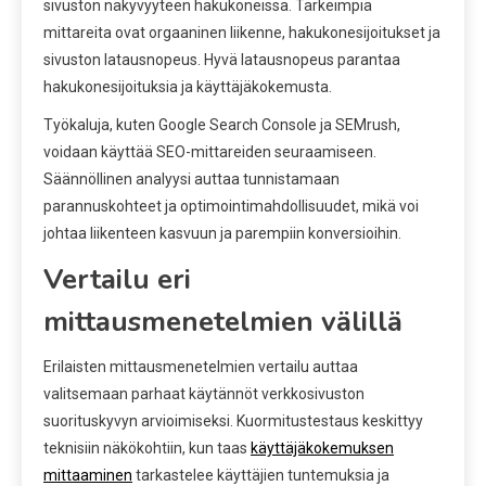
sivuston näkyvyyteen hakukoneissa. Tärkeimpiä
mittareita ovat orgaaninen liikenne, hakukonesijoitukset ja
sivuston latausnopeus. Hyvä latausnopeus parantaa
hakukonesijoituksia ja käyttäjäkokemusta.
Työkaluja, kuten Google Search Console ja SEMrush,
voidaan käyttää SEO-mittareiden seuraamiseen.
Säännöllinen analyysi auttaa tunnistamaan
parannuskohteet ja optimointimahdollisuudet, mikä voi
johtaa liikenteen kasvuun ja parempiin konversioihin.
Vertailu eri
mittausmenetelmien välillä
Erilaisten mittausmenetelmien vertailu auttaa
valitsemaan parhaat käytännöt verkkosivuston
suorituskyvyn arvioimiseksi. Kuormitustestaus keskittyy
teknisiin näkökohtiin, kun taas
käyttäjäkokemuksen
mittaaminen
tarkastelee käyttäjien tuntemuksia ja