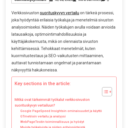
Verkkosivuston
suorituskyvyn vertailu
on tärkeä prosessi,
joka hyödyntää erilaisia työkaluja ja menetelmiä sivuston
analysoimiseksi. Näiden työkalujen avulla voidaan arvioida
latausaikoja, optimointimahdollisuuksia ja
käyttäjäkokemusta, mikä on olennaista sivuston
kehittämisessä. Tehokkaat menetelmät, kuten
kuormitustestaus ja SEO-vaikutusten mittaaminen,
auttavat tunnistamaan ongelmat ja parantamaan
näkyvyyttä hakukoneissa.
Key sections in the article:
Mitkä ovat tärkeimmät työkalut verkkosivuston
suorituskyvyn vertailuun?
Google PageSpeed Insightsin ominaisuudet ja käyttö
GTmetrixin vertailu ja analyysi
WebPageTestin toiminnallisuus ja hyödyt
Muista työkaluista ja niiden erityispiirteistä