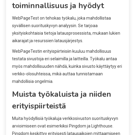
toiminnallisuus ja hyödyt
WebPageTest on tehokas työkalu, joka mahdollistaa
syvällisen suorituskyvyn analyysin. Se tarjoaa
yksityiskohtaisia tietoja latausprosessista, mukaan lukien
aikarajat ja resurssien latausjärjestys.
WebPageTestin erityispiirteisiin kuuluu mahdollisuus
testata sivustoja eri selaimilla ja laitteilla. Työkalu antaa
myös mahdollisuuden nähdä, kuinka sivusto käyttäytyy eri
verkko-olosuhteissa, mikä auttaa tunnistamaan
mahdollisia ongelmia.
Muista työkaluista ja niiden
erityispiirteistä
Muita hyödyllisiä työkaluja verkkosivuston suorituskyvyn
arvioimiseen ovat esimerkiksi Pingdom ja Lighthouse.
Pingdom keskittyy erityisesti latausaikojen mittaamiseen