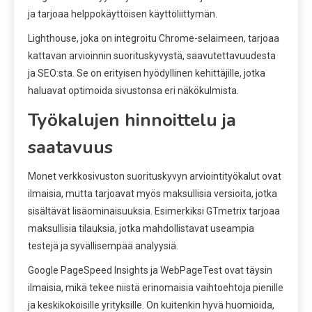
ja tarjoaa helppokäyttöisen käyttöliittymän.
Lighthouse, joka on integroitu Chrome-selaimeen, tarjoaa
kattavan arvioinnin suorituskyvystä, saavutettavuudesta
ja SEO:sta. Se on erityisen hyödyllinen kehittäjille, jotka
haluavat optimoida sivustonsa eri näkökulmista.
Työkalujen hinnoittelu ja
saatavuus
Monet verkkosivuston suorituskyvyn arviointityökalut ovat
ilmaisia, mutta tarjoavat myös maksullisia versioita, jotka
sisältävät lisäominaisuuksia. Esimerkiksi GTmetrix tarjoaa
maksullisia tilauksia, jotka mahdollistavat useampia
testejä ja syvällisempää analyysiä.
Google PageSpeed Insights ja WebPageTest ovat täysin
ilmaisia, mikä tekee niistä erinomaisia vaihtoehtoja pienille
ja keskikokoisille yrityksille. On kuitenkin hyvä huomioida,