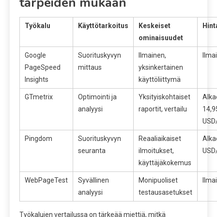
tarpeiden mukaan
Työkalu
Käyttötarkoitus
Keskeiset
Hint
ominaisuudet
Google
Suorituskyvyn
Ilmainen,
Ilma
PageSpeed
mittaus
yksinkertainen
Insights
käyttöliittymä
GTmetrix
Optimointi ja
Yksityiskohtaiset
Alka
analyysi
raportit, vertailu
14,9
USD
Pingdom
Suorituskyvyn
Reaaliaikaiset
Alka
seuranta
ilmoitukset,
USD
käyttäjäkokemus
WebPageTest
Syvällinen
Monipuoliset
Ilma
analyysi
testausasetukset
Työkalujen vertailussa on tärkeää miettiä, mitkä