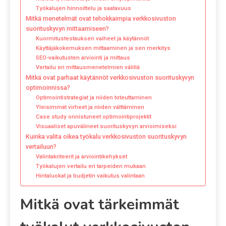
Työkalujen hinnoittelu ja saatavuus
Mitkä menetelmät ovat tehokkaimpia verkkosivuston
suorituskyvyn mittaamiseen?
Kuormitustestauksen vaiheet ja käytännöt
Käyttäjäkokemuksen mittaaminen ja sen merkitys
SEO-vaikutusten arviointi ja mittaus
Vertailu eri mittausmenetelmien välillä
Mitkä ovat parhaat käytännöt verkkosivuston suorituskyvyn
optimoinnissa?
Optimointistrategiat ja niiden toteuttaminen
Yleisimmät virheet ja niiden välttäminen
Case study onnistuneet optimointiprojektit
Visuaaliset apuvälineet suorituskyvyn arvioimiseksi
Kuinka valita oikea työkalu verkkosivuston suorituskyvyn
vertailuun?
Valintakriteerit ja arviointikehykset
Työkalujen vertailu eri tarpeiden mukaan
Hintaluokat ja budjetin vaikutus valintaan
Mitkä ovat tärkeimmät