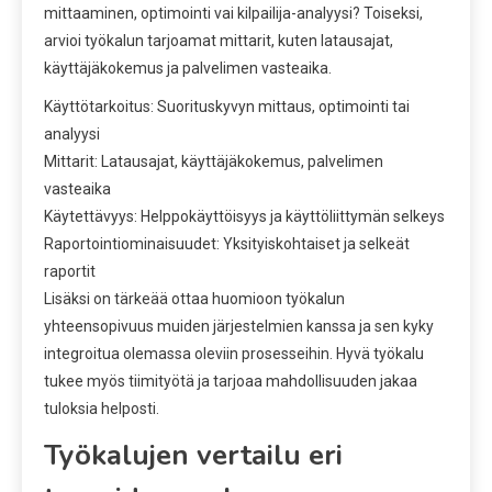
mittaaminen, optimointi vai kilpailija-analyysi? Toiseksi,
arvioi työkalun tarjoamat mittarit, kuten latausajat,
käyttäjäkokemus ja palvelimen vasteaika.
Käyttötarkoitus: Suorituskyvyn mittaus, optimointi tai
analyysi
Mittarit: Latausajat, käyttäjäkokemus, palvelimen
vasteaika
Käytettävyys: Helppokäyttöisyys ja käyttöliittymän selkeys
Raportointiominaisuudet: Yksityiskohtaiset ja selkeät
raportit
Lisäksi on tärkeää ottaa huomioon työkalun
yhteensopivuus muiden järjestelmien kanssa ja sen kyky
integroitua olemassa oleviin prosesseihin. Hyvä työkalu
tukee myös tiimityötä ja tarjoaa mahdollisuuden jakaa
tuloksia helposti.
Työkalujen vertailu eri