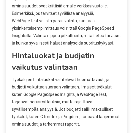
ominaisuudet ovat kriittisiä omalle verkkosivustolle.
Esimerkiksi, jos tarvitset syvällistä analyysiä,
WebPageTest voi olla paras valinta, kun taas
yksinkertaisempi mittaus voi riittää Google PageSpeed
Insightsilla. Valinta riippuu pitkälti siitä, mitä tietoa tarvitset
ja kuinka syvällisesti haluat analysoida suorituskykyäsi.
Hintaluokat ja budjetin
vaikutus valintaan
Työkalujen hintaluokat vaihtelevat huomattavasti, ja
budjetti vaikuttaa suoraan valintaan. Ilmaiset työkalut,
kuten Google PageSpeed Insights ja WebPageTest,
tarjoavat perusmittauksia, mutta rajoittavat
syvällisempää analyysiä. Jos budjetti sallii, maksulliset
työkalut, kuten GTmetrix ja Pingdom, tarjoavat laajemmat
ominaisuudet ja tarkemmat raportit.