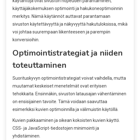
käytäntöjä ovat sivuston nopeuden parantaminen,
käyttäjäkokemuksen optimointi ja hakukoneoptimoinnin
merkitys. Nämä käytännöt auttavat parantamaan
sivuston käytettävyyttä ja näkyvyyttä hakutuloksissa, mikä
voi johtaa suurempaan liikenteeseen ja parempiin
konversioihin.
Optimointistrategiat ja niiden
toteuttaminen
Suorituskyvyn optimointistrategiat voivat vaihdella, mutta
muutamat keskeiset menetelmät ovat erityisen
tehokkaita. Ensinnäkin, sivuston latausajan vähentäminen
on ensisijainen tavoite. Tämä voidaan saavuttaa
esimerkiksi kuvien optimoinnilla ja välimuistin käytöllä.
Kuvien pakkaaminen ja oikean kokoisten kuvien käyttö.
CSS- ja JavaScript-tiedostojen minimointi ja
yhdistäminen.