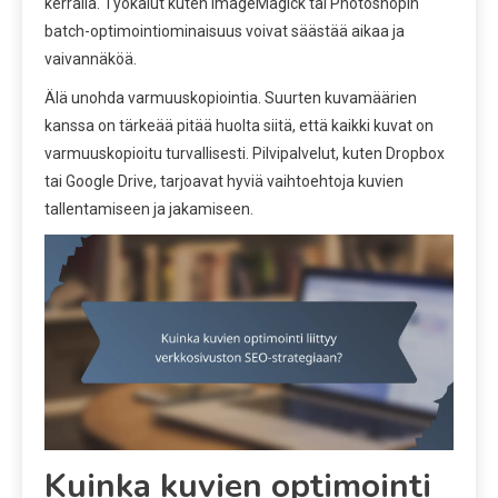
kerralla. Työkalut kuten ImageMagick tai Photoshopin
batch-optimointiominaisuus voivat säästää aikaa ja
vaivannäköä.
Älä unohda varmuuskopiointia. Suurten kuvamäärien
kanssa on tärkeää pitää huolta siitä, että kaikki kuvat on
varmuuskopioitu turvallisesti. Pilvipalvelut, kuten Dropbox
tai Google Drive, tarjoavat hyviä vaihtoehtoja kuvien
tallentamiseen ja jakamiseen.
Kuinka kuvien optimointi