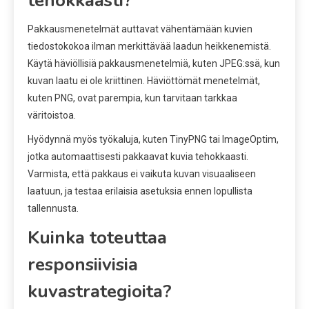
tehokkaasti?
Pakkausmenetelmät auttavat vähentämään kuvien
tiedostokokoa ilman merkittävää laadun heikkenemistä.
Käytä häviöllisiä pakkausmenetelmiä, kuten JPEG:ssä, kun
kuvan laatu ei ole kriittinen. Häviöttömät menetelmät,
kuten PNG, ovat parempia, kun tarvitaan tarkkaa
väritoistoa.
Hyödynnä myös työkaluja, kuten TinyPNG tai ImageOptim,
jotka automaattisesti pakkaavat kuvia tehokkaasti.
Varmista, että pakkaus ei vaikuta kuvan visuaaliseen
laatuun, ja testaa erilaisia asetuksia ennen lopullista
tallennusta.
Kuinka toteuttaa
responsiivisia
kuvastrategioita?