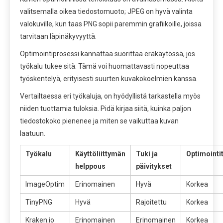
valitsemalla oikea tiedostomuoto; JPEG on hyvä valinta
valokuville, kun taas PNG sopii paremmin grafiikoille, joissa
tarvitaan läpinäkyvyyttä.
Optimointiprosessi kannattaa suorittaa eräkäytössä, jos
työkalu tukee sitä. Tämä voi huomattavasti nopeuttaa
työskentelyä, erityisesti suurten kuvakokoelmien kanssa.
Vertailtaessa eri työkaluja, on hyödyllistä tarkastella myös
niiden tuottamia tuloksia. Pidä kirjaa siitä, kuinka paljon
tiedostokoko pienenee ja miten se vaikuttaa kuvan
laatuun.
Työkalu
Käyttöliittymän
Tuki ja
Optimointi
helppous
päivitykset
ImageOptim
Erinomainen
Hyvä
Korkea
TinyPNG
Hyvä
Rajoitettu
Korkea
Kraken.io
Erinomainen
Erinomainen
Korkea