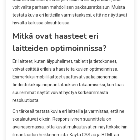
voit valita parhaan mahdollisen pakkausratkaisun. Muista
testata kuvia eri laitteilla varmistaaksesi, että ne näyttävät
hyvältä kaikissa olosuhteissa.
Mitkä ovat haasteet eri
laitteiden optimoinnissa?
Eri laitteet, kuten älypuhelimet, tabletit ja tietokoneet,
voivat esittää erilaisia haasteita kuvien optimoinnissa.
Esimerkiksi mobiililaitteet saattavat vaatia pienempiä
tiedostokokoja nopean latauksen takaamiseksi, kun taas
suuremmat näytöt voivat hyötyä korkeammasta
resoluutiosta.
On tärkeää testata kuvia eri laitteilla ja varmistaa, että ne
skaalautuvat oikein. Responsiivinen suunnittelu on
avainasemassa, jotta kuvat mukautuvat eri näyttökokoihin
ilman laadun heikkenemistä. Käytä CSS:ää ja HTML:ää