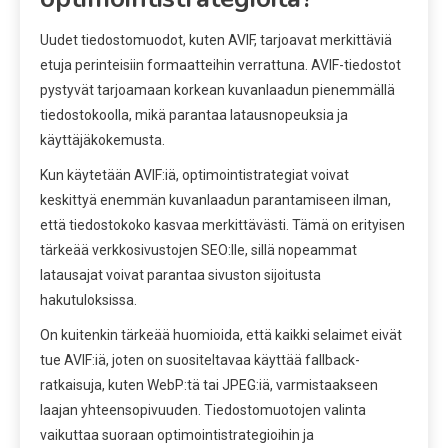
Uudet tiedostomuodot, kuten AVIF, tarjoavat merkittäviä
etuja perinteisiin formaatteihin verrattuna. AVIF-tiedostot
pystyvät tarjoamaan korkean kuvanlaadun pienemmällä
tiedostokoolla, mikä parantaa latausnopeuksia ja
käyttäjäkokemusta.
Kun käytetään AVIF:iä, optimointistrategiat voivat
keskittyä enemmän kuvanlaadun parantamiseen ilman,
että tiedostokoko kasvaa merkittävästi. Tämä on erityisen
tärkeää verkkosivustojen SEO:lle, sillä nopeammat
latausajat voivat parantaa sivuston sijoitusta
hakutuloksissa.
On kuitenkin tärkeää huomioida, että kaikki selaimet eivät
tue AVIF:iä, joten on suositeltavaa käyttää fallback-
ratkaisuja, kuten WebP:tä tai JPEG:iä, varmistaakseen
laajan yhteensopivuuden. Tiedostomuotojen valinta
vaikuttaa suoraan optimointistrategioihin ja