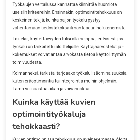
Työkalujen vertailussa kannattaa kiinnittää huomiota
useisiin kriteereihin. Ensinnäkin, optimointitehokkuus on
keskeinen tekijä; kuinka paljon työkalu pystyy
vähentämään tiedostokokoa ilman laadun heikkenemistä.
Toiseksi, käytettävyyden tulisi olla helppoa, erityisesti jos
työkalu on tarkoitettu aloittelijoille. Käyttäjäarvostelut ja -
kokemukset voivat antaa arvokasta tietoa käyttöliittymän
toimivuudesta.
Kolmanneksi, tarkista, tarjoaako työkalu lisäominaisuuksia,
kuten eräoptimointia tai integrointia muihin ohjelmiin.
Tämä voi säästää aikaa ja vaivannäköä.
Kuinka käyttää kuvien
optimointityökaluja
tehokkaasti?
Kuvien optimoinnissa tehokkuus on avainasemassa. Aloita