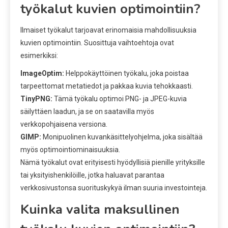
työkalut kuvien optimointiin?
Ilmaiset työkalut tarjoavat erinomaisia mahdollisuuksia
kuvien optimointiin. Suosittuja vaihtoehtoja ovat
esimerkiksi:
ImageOptim:
Helppokäyttöinen työkalu, joka poistaa
tarpeettomat metatiedot ja pakkaa kuvia tehokkaasti.
TinyPNG:
Tämä työkalu optimoi PNG- ja JPEG-kuvia
säilyttäen laadun, ja se on saatavilla myös
verkkopohjaisena versiona.
GIMP:
Monipuolinen kuvankäsittelyohjelma, joka sisältää
myös optimointiominaisuuksia.
Nämä työkalut ovat erityisesti hyödyllisiä pienille yrityksille
tai yksityishenkilöille, jotka haluavat parantaa
verkkosivustonsa suorituskykyä ilman suuria investointeja.
Kuinka valita maksullinen