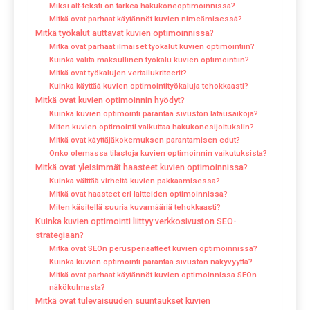
Miksi alt-teksti on tärkeä hakukoneoptimoinnissa?
Mitkä ovat parhaat käytännöt kuvien nimeämisessä?
Mitkä työkalut auttavat kuvien optimoinnissa?
Mitkä ovat parhaat ilmaiset työkalut kuvien optimointiin?
Kuinka valita maksullinen työkalu kuvien optimointiin?
Mitkä ovat työkalujen vertailukriteerit?
Kuinka käyttää kuvien optimointityökaluja tehokkaasti?
Mitkä ovat kuvien optimoinnin hyödyt?
Kuinka kuvien optimointi parantaa sivuston latausaikoja?
Miten kuvien optimointi vaikuttaa hakukonesijoituksiin?
Mitkä ovat käyttäjäkokemuksen parantamisen edut?
Onko olemassa tilastoja kuvien optimoinnin vaikutuksista?
Mitkä ovat yleisimmät haasteet kuvien optimoinnissa?
Kuinka välttää virheitä kuvien pakkaamisessa?
Mitkä ovat haasteet eri laitteiden optimoinnissa?
Miten käsitellä suuria kuvamääriä tehokkaasti?
Kuinka kuvien optimointi liittyy verkkosivuston SEO-
strategiaan?
Mitkä ovat SEOn perusperiaatteet kuvien optimoinnissa?
Kuinka kuvien optimointi parantaa sivuston näkyvyyttä?
Mitkä ovat parhaat käytännöt kuvien optimoinnissa SEOn
näkökulmasta?
Mitkä ovat tulevaisuuden suuntaukset kuvien