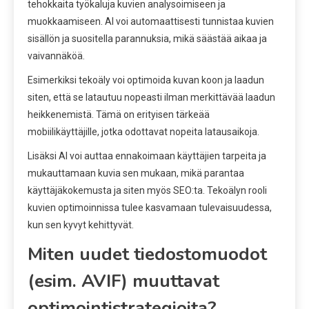
tehokkaita työkaluja kuvien analysoimiseen ja
muokkaamiseen. AI voi automaattisesti tunnistaa kuvien
sisällön ja suositella parannuksia, mikä säästää aikaa ja
vaivannäköä.
Esimerkiksi tekoäly voi optimoida kuvan koon ja laadun
siten, että se latautuu nopeasti ilman merkittävää laadun
heikkenemistä. Tämä on erityisen tärkeää
mobiilikäyttäjille, jotka odottavat nopeita latausaikoja.
Lisäksi AI voi auttaa ennakoimaan käyttäjien tarpeita ja
mukauttamaan kuvia sen mukaan, mikä parantaa
käyttäjäkokemusta ja siten myös SEO:ta. Tekoälyn rooli
kuvien optimoinnissa tulee kasvamaan tulevaisuudessa,
kun sen kyvyt kehittyvät.
Miten uudet tiedostomuodot
(esim. AVIF) muuttavat
optimointistrategioita?