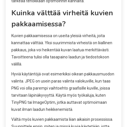
tärkeää tehokkaan optimoinnin kannalta.
Kuinka välttää virheitä kuvien
pakkaamisessa?
Kuvien pakkaamisessa on useita yleisiä virheitä, joita
kannattaa välttää. Yksi suurimmista virheistä on liiallinen
pakkaus, joka voi heikentää kuvan laatua merkittävästi.
Tavoitteena tulisi olla tasapaino laadun ja tiedostokoon
välillä.
Hyviä käytäntöjä ovat esimerkiksi oikean pakkausmuodon
valinta. JPEG on usein paras valinta valokuville, kun taas
PNG voi olla parempi vaihtoehto graafisille kuville, joissa
tarvitaan läpinäkyvyyttä. Käytä myös työkaluja, kuten
TinyPNG tai ImageOptim, jotka auttavat optimoimaan
kuvat ilman laadun heikkenemistä.
Vältä myös kuvien pakkaamista liian aikaisin prosessissa.
Suunnittele ensin, miten ja missä kuvia käytetään, jotta