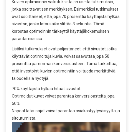
Kuvien optimoinnin vaikutuksista on useita tutkimuksia,
jotka osoittavat sen merkityksen. Esimerkiksi tutkimukset
ovat osoittaneet, että jopa 70 prosenttia käyttäjistä hylkää
sivuston, jonka latausaika ylittää 3 sekuntia. Tämä
korostaa optimoinnin tärkeyttä käyttäjäkokemuksen
parantamisessa.
Lisäksi tutkimukset ovat paljastaneet, että sivustot, jotka
käyttävät optimoituja kuvia, voivat saavuttaa jopa 50
prosenttia paremman konversioasteen. Tämä tarkoittaa,
että investointi kuvien optimointiin voi tuoda merkittäviä
taloudellisia hyötyjä.
70% käyttäjistä hylkää hitaat sivustot.
Optimoidut kuvat voivat parantaa konversioasteita jopa
50%.
Nopeat latausajat voivat parantaa asiakastyytyväisyyttä ja
sitoutumista.