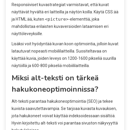
Responsiiviset kuvastrategiat varmistavat, että kuvat
näyttävät hyvältä eri laitteilla ja näytön koilla. Käytä CSS:ää
<picture>
ja HTML:ää, kuten
-elementtiä, joka
mahdollistaa erilaisten kuvaversioiden lataamisen eri
näyttöleveyksille.
Lisäksi voit hyödyntää kuvan koon optimointia, jolloin kuvat
latautuvat nopeasti mobiililaitteilla. Suositeltavaa on
käyttää kuvia, joiden leveys on 1200-1600 pikseliä suurilla
näytöillä ja 600-800 pikseliä mobiililaitteilla.
Miksi alt-teksti on tärkeä
hakukoneoptimoinnissa?
Alt-teksti parantaa hakukoneoptimointia (SEO) ja tekee
kuvista saavutettavampia. Se tarjoaa kuvasta kuvauksen,
jota hakukoneet voivat käyttää indeksoidessaan sisältöä.
Hyvin kirjoitettu alt-teksti voi parantaa sivuston näkyvyyttä