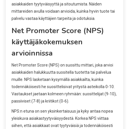
asiakkaiden tyytyväisyyttä ja sitoutumista. Näiden
mittareiden avulla voidaan arvioida, kuinka hyvin tuote tai
palvelu vastaa käyttäjien tarpeita ja odotuksia.
Net Promoter Score (NPS)
käyttäjäkokemuksen
arvioinnissa
Net Promoter Score (NPS) on suosittu mittari, joka arvioi
asiakkaiden halukkuutta suositella tuotetta tai palvelua
muille. NPS lasketaan kysymällä asiakkailta, kuinka
todennäköisesti he suosittelisivat yritystä asteikolla 0-10.
Vastaukset jaetaan kolmeen ryhmään: suosittelijat (9-10),
passiiviset (7-8) ja kriitikot (0-6).
NPS:n etuna on sen yksinkertaisuus ja kyky antaa nopea
yleiskuva asiakastyytyväisyydestä. Korkea NPS viittaa
siihen, että asiakkaat ovat tyytyväisiä ja todennäköisesti