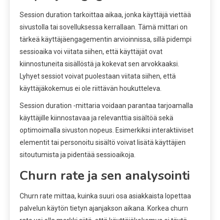
Session duration tarkoittaa aikaa, jonka käyttäjä viettää
sivustolla tai sovelluksessa kerrallaan. Tämä mittari on
tärkeä käyttäjäengagementin arvioinnissa, sillä pidempi
sessioaika voi viitata siihen, että käyttäjät ovat
kiinnostuneita sisällöstä ja kokevat sen arvokkaaksi.
Lyhyet sessiot voivat puolestaan viitata siihen, että
käyttäjäkokemus ei ole riittävän houkutteleva.
Session duration -mittaria voidaan parantaa tarjoamalla
käyttäjille kiinnostavaa ja relevanttia sisältöä sekä
optimoimalla sivuston nopeus. Esimerkiksi interaktiiviset
elementit tai personoitu sisältö voivat lisätä käyttäjien
sitoutumista ja pidentää sessioaikoja.
Churn rate ja sen analysointi
Churn rate mittaa, kuinka suuri osa asiakkaista lopettaa
palvelun käytön tietyn ajanjakson aikana. Korkea churn