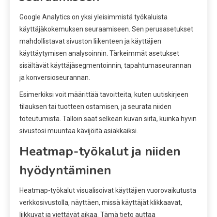
Google Analytics on yksi yleisimmistä työkaluista
käyttäjäkokemuksen seuraamiseen. Sen perusasetukset
mahdollistavat sivuston liikenteen ja käyttäjien
käyttäytymisen analysoinnin. Tärkeimmät asetukset
sisältävät käyttäjäsegmentoinnin, tapahtumaseurannan
ja konversioseurannan.
Esimerkiksi voit määrittää tavoitteita, kuten uutiskirjeen
tilauksen tai tuotteen ostamisen, ja seurata niiden
toteutumista. Tällöin saat selkeän kuvan siitä, kuinka hyvin
sivustosi muuntaa kävijöitä asiakkaiksi.
Heatmap-työkalut ja niiden
hyödyntäminen
Heatmap-työkalut visualisoivat käyttäjien vuorovaikutusta
verkkosivustolla, näyttäen, missä käyttäjät klikkaavat,
liikkuvat ja viettävät aikaa. Tämä tieto auttaa