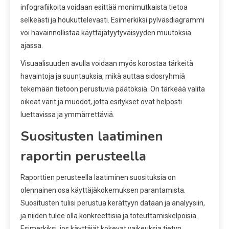
infografiikoita voidaan esittää monimutkaista tietoa
selkeästi ja houkuttelevasti. Esimerkiksi pylväsdiagrammi
voi havainnollistaa käyttäjätyytyväisyyden muutoksia
ajassa.
Visuaalisuuden avulla voidaan myös korostaa tärkeitä
havaintoja ja suuntauksia, mikä auttaa sidosryhmiä
tekemään tietoon perustuvia päätöksiä. On tärkeää valita
oikeat värit ja muodot, jotta esitykset ovat helposti
luettavissa ja ymmärrettäviä.
Suositusten laatiminen
raportin perusteella
Raporttien perusteella laatiminen suosituksia on
olennainen osa käyttäjäkokemuksen parantamista.
Suositusten tulisi perustua kerättyyn dataan ja analyysiin,
ja niiden tulee olla konkreettisia ja toteuttamiskelpoisia.
Esimerkiksi, jos käyttäjät kokevat vaikeuksia tietyn