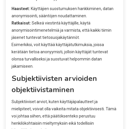
Haasteet:
Käyttäjien suostumuksen hankkiminen, datan
anonymisointi, sääntöjen noudattaminen.
Ratkaisut:
Selkeä viestintä käyttäjille, käytä
anonymisointimenetelmiä ja varmista, että kaikki tiimin
jäsenet tuntevat tietosuojakäytännöt.
Esimerkiksi, voit käyttää käyttäjätutkimuksia, joissa
kerätään tietoa anonyymisti, jolloin käyttäjät tuntevat
olonsa turvalliseksi ja suostuvat helpommin datan
jakamiseen.
Subjektiivisten arvioiden
objektiivistaminen
Subjektiiviset arviot, kuten käyttäjäpalautteet ja
mielipiteet, voivat olla vaikeita mitata objektiivisesti. Tämä
voi johtaa siihen, että päätöksenteko perustuu
henkilökohtaisiin mieltymyksiin eikä todellisiin