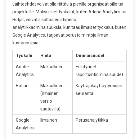
vaihtoehdot voivat olla riittäviä pienille organisaatioille tai
projekteille. Maksulliset työkalut, kuten Adobe Analytics tai
Hotjar, voivat sisältää edistyneitä
analytiikkaominaisuuksia, kun taas ilmaiset työkalut, kuten
Google Analytics, tarjoavat perustoimintoja ilman
kustannuksia.
Työkalu
Hinta
Ominaisuudet
Adobe
Maksullinen
Edistyneet
Analytics
raportointiominaisuudet
Hotjar
Maksullinen
Käyttäjäkäyttäytymisen
(ilmainen
seuranta
versio
saatavilla)
Google
Ilmainen
Perusanalytiikka
Analytics