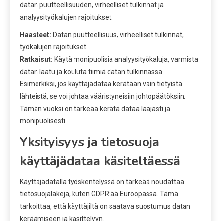
datan puutteellisuuden, virheelliset tulkinnat ja
analyysityökalujen rajoitukset.
Haasteet:
Datan puutteellisuus, virheelliset tulkinnat,
työkalujen rajoitukset.
Ratkaisut:
Käytä monipuolisia analyysityökaluja, varmista
datan laatu ja kouluta tiimiä datan tulkinnassa.
Esimerkiksi, jos käyttäjädataa kerätään vain tietyistä
lähteistä, se voi johtaa vääristyneisiin johtopäätöksiin.
Tämän vuoksi on tärkeää kerätä dataa laajasti ja
monipuolisesti.
Yksityisyys ja tietosuoja
käyttäjädataa käsiteltäessä
Käyttäjädatalla työskentelyssä on tärkeää noudattaa
tietosuojalakeja, kuten GDPR:ää Euroopassa. Tämä
tarkoittaa, että käyttäjiltä on saatava suostumus datan
keräämiseen ja käsittelyyn.