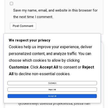
Save my name, email, and website in this browser for
the next time I comment.
We respect your privacy
Cookies help us improve your experience, deliver
personalized content, and analyze traffic. You can
choose which cookies to allow by clicking
Customize
. Click
Accept All
to consent or
Reject
All
to decline non-essential cookies.
Mira Järvinen
Customize
Mira on frontend-optimoinnin asiantuntija, joka
Reject All
rakastaa koodauksen kauneutta. Hän on
Accept All
työskennellyt useissa projekteissa, joissa hän