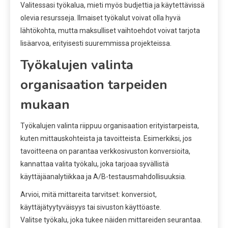
Valitessasi työkalua, mieti myös budjettia ja käytettävissä
olevia resursseja. Ilmaiset työkalut voivat olla hyvä
lähtökohta, mutta maksulliset vaihtoehdot voivat tarjota
lisäarvoa, erityisesti suuremmissa projekteissa.
Työkalujen valinta
organisaation tarpeiden
mukaan
Työkalujen valinta riippuu organisaation erityistarpeista,
kuten mittauskohteista ja tavoitteista. Esimerkiksi, jos
tavoitteena on parantaa verkkosivuston konversioita,
kannattaa valita työkalu, joka tarjoaa syvällistä
käyttäjäanalytiikkaa ja A/B-testausmahdollisuuksia.
Arvioi, mitä mittareita tarvitset: konversiot,
käyttäjätyytyväisyys tai sivuston käyttöaste.
Valitse työkalu, joka tukee näiden mittareiden seurantaa.