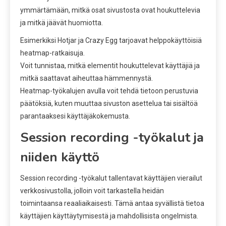
ymmärtämään, mitkä osat sivustosta ovat houkuttelevia
ja mitkä jäävät huomiotta.
Esimerkiksi Hotjar ja Crazy Egg tarjoavat helppokäyttöisiä
heatmap-ratkaisuja.
Voit tunnistaa, mitkä elementit houkuttelevat käyttäjiä ja
mitkä saattavat aiheuttaa hämmennystä.
Heatmap-työkalujen avulla voit tehdä tietoon perustuvia
päätöksiä, kuten muuttaa sivuston asettelua tai sisältöä
parantaaksesi käyttäjäkokemusta.
Session recording -työkalut ja
niiden käyttö
Session recording -työkalut tallentavat käyttäjien vierailut
verkkosivustolla, jolloin voit tarkastella heidän
toimintaansa reaaliaikaisesti. Tämä antaa syvällistä tietoa
käyttäjien käyttäytymisestä ja mahdollisista ongelmista.