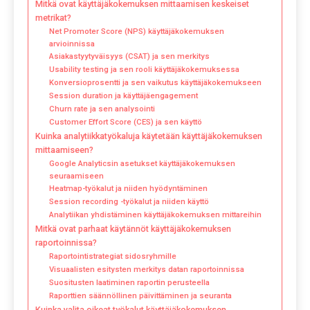
Mitkä ovat käyttäjäkokemuksen mittaamisen keskeiset
metrikat?
Net Promoter Score (NPS) käyttäjäkokemuksen
arvioinnissa
Asiakastyytyväisyys (CSAT) ja sen merkitys
Usability testing ja sen rooli käyttäjäkokemuksessa
Konversioprosentti ja sen vaikutus käyttäjäkokemukseen
Session duration ja käyttäjäengagement
Churn rate ja sen analysointi
Customer Effort Score (CES) ja sen käyttö
Kuinka analytiikkatyökaluja käytetään käyttäjäkokemuksen
mittaamiseen?
Google Analyticsin asetukset käyttäjäkokemuksen
seuraamiseen
Heatmap-työkalut ja niiden hyödyntäminen
Session recording -työkalut ja niiden käyttö
Analytiikan yhdistäminen käyttäjäkokemuksen mittareihin
Mitkä ovat parhaat käytännöt käyttäjäkokemuksen
raportoinnissa?
Raportointistrategiat sidosryhmille
Visuaalisten esitysten merkitys datan raportoinnissa
Suositusten laatiminen raportin perusteella
Raporttien säännöllinen päivittäminen ja seuranta
Kuinka valita oikeat työkalut käyttäjäkokemuksen