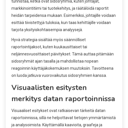
tunnistaa, ketkä ovat sidosryhmiä, kuten johtajat,
markkinointitiimi tai tuotekehitys, ja räätälöidä raportit
heidän tarpeidensa mukaan. Esimerkiksi, johtajille voidaan
esittää tiivistettyjä tuloksia, kun taas kehittäjille voidaan
tarjota yksityiskohtaisempia analyysejä.
Hyvä strategia sisältää myös säännölliset
raportointijaksot, kuten kuukausittaiset tai
neljännesvuosittaiset päivitykset. Tämä auttaa pitämään
sidosryhmät ajan tasalla ja mahdollistaa nopean
reagoinnin käyttäjäkokemuksen muutoksiin. Tavoitteena
on luoda jatkuva vuorovaikutus sidosryhmien kanssa.
Visuaalisten esitysten
merkitys datan raportoinnissa
Visuaaliset esitykset ovat ratkaisevan tärkeitä datan
raportoinnissa, sillä ne helpottavat tietojen ymmärtämistä
ja analysoimista. Käyttämällä kaavioita, graafeja ja