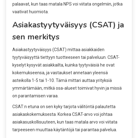
palaavat, kun taas matala NPS voi viitata ongelmiin, jotka
vaativat huomiota.
Asiakastyytyväisyys (CSAT) ja
sen merkitys
Asiakastyytyväisyys (CSAT) mittaa asiakkaiden
tyytyväisyyttä tiettyyn tuotteeseen tai palveluun. CSAT-
kyselyt kysyvät asiakkailta, kuinka tyytyväisiä he ovat
kokemukseensa, ja vastaukset annetaan yleensä
asteikolla 1-5 tai 1-10. Tämä mittari auttaa yrityksiä
ymmärtämään, mitkä osa-alueet toimivat hyvin ja missä
on parantamisen varaa.
CSAT:n etuna on sen kyky tarjota välitöntä palautetta
asiakaskokemuksesta. Korkea CSAT-arvo voi johtaa
asiakasuskollisuuteen, kun taas matala arvo voi viitata
tarpeeseen muuttaa käytäntöjä tai parantaa palvelua.