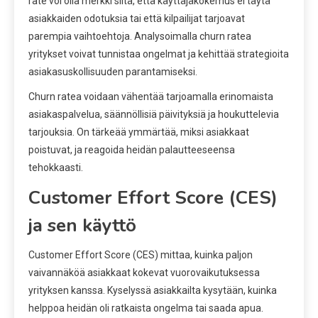
rate voi olla merkki siitä, että käyttäjäkokemus ei täytä
asiakkaiden odotuksia tai että kilpailijat tarjoavat
parempia vaihtoehtoja. Analysoimalla churn ratea
yritykset voivat tunnistaa ongelmat ja kehittää strategioita
asiakasuskollisuuden parantamiseksi.
Churn ratea voidaan vähentää tarjoamalla erinomaista
asiakaspalvelua, säännöllisiä päivityksiä ja houkuttelevia
tarjouksia. On tärkeää ymmärtää, miksi asiakkaat
poistuvat, ja reagoida heidän palautteeseensa
tehokkaasti.
Customer Effort Score (CES)
ja sen käyttö
Customer Effort Score (CES) mittaa, kuinka paljon
vaivannäköä asiakkaat kokevat vuorovaikutuksessa
yrityksen kanssa. Kyselyssä asiakkailta kysytään, kuinka
helppoa heidän oli ratkaista ongelma tai saada apua.