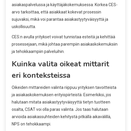
asiakaspalvelussa ja käyttäjäkokemuksessa. Korkea CES-
arvo tarkoittaa, että asiakkaat kokevat prosessin
sujuvaksi, mikä voi parantaa asiakastyytyväisyyttä ja
uskollisuutta.
CES:n avulla yritykset voivat tunnistaa esteitä ja kehittää
prosessejaan, mikä johtaa parempiin asiakaskokemuksiin
ja tehokkaampiin palveluihin.
Kuinka valita oikeat mittarit
eri konteksteissa
Oikeiden mittareiden valinta riippuu yrityksen tavoitteista
ja asiakaskokemuksen erityispiirteistä. Esimerkiksi, jos
halutaan mitata asiakastyytyväisyyttä tietyn tuotteen
osalta, CSAT voi olla paras valinta. Jos taas halutaan
arvioida asiakassuhteiden kehitystä pitkällä aikavälillä,
NPS on tehokkaampi.