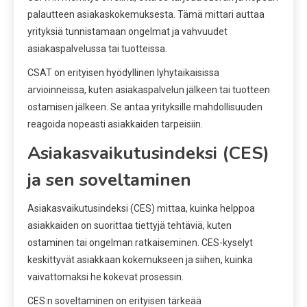
palautteen asiakaskokemuksesta. Tämä mittari auttaa
yrityksiä tunnistamaan ongelmat ja vahvuudet
asiakaspalvelussa tai tuotteissa.
CSAT on erityisen hyödyllinen lyhytaikaisissa
arvioinneissa, kuten asiakaspalvelun jälkeen tai tuotteen
ostamisen jälkeen. Se antaa yrityksille mahdollisuuden
reagoida nopeasti asiakkaiden tarpeisiin.
Asiakasvaikutusindeksi (CES)
ja sen soveltaminen
Asiakasvaikutusindeksi (CES) mittaa, kuinka helppoa
asiakkaiden on suorittaa tiettyjä tehtäviä, kuten
ostaminen tai ongelman ratkaiseminen. CES-kyselyt
keskittyvät asiakkaan kokemukseen ja siihen, kuinka
vaivattomaksi he kokevat prosessin.
CES:n soveltaminen on erityisen tärkeää