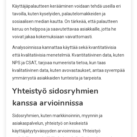
Käyttäjäpalautteen kerääminen voidaan tehdä useilla eri
tavoilla, kuten kyselyiden, palautelomakkeiden ja
sosiaalisen median kautta. On tärkeää, että palautteen
keruu on helppoa ja saavutettavaa asiakkaille, jotta he
voivat jakaa kokemuksiaan vaivattomasti.
Analysoinnissa kannattaa käyttää sekä kvantitatiivisia
että kvalitatiivisia menetelmiä. Kvantitatiivinen data, kuten
NPS ja CSAT, tarjoaa numeerista tietoa, kun taas
kvalitatiivinen data, kuten avovastaukset, antaa syvempää
ymmärrystä asiakkaiden tunteista ja tarpeista.
Yhteistyö sidosryhmien
kanssa arvioinnissa
Sidosryhmien, kuten markkinoinnin, myynnin ja
asiakaspalvelun, yhteistyö on keskeistä
käyttäjätyytyväisyyden arvioinnissa. Yhteistyö