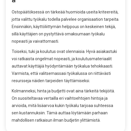
Ostopäätöksessä on tärkeää huomioida useita kriteereitä,
jotta valittu työkalu todella palvelee organisaation tarpeita.
Ensinnäkin, käyttöliittymän helppous on keskeinen tekijä,
sillä käyttäjien on pystyttävä omaksumaan työkalu
nopeasti ja vaivattomasti.
Toiseksi, tuki ja koulutus ovat olennaisia. Hyvä asiakastuki
voi ratkaista ongelmat nopeasti, ja koulutusmateriaalit
auttavat käyttäjiä hyödyntämään työkalua tehokkaasti.
Varmista, että valitsemassasi työkalussa on riittävästi
resursseja näiden tarpeiden täyttämiseksi.
Kolmanneksi, hinta ja budjetti ovat aina tärkeitä tekijöitä.
On suositeltavaa vertailla eri vaihtoehtojen hintoja ja
arvioida, mitä lisäarvoa kukin työkalu tarjoaa suhteessa
sen kustannuksiin. Tämä auttaa löytämään parhaan
mahdollisen ratkaisun ilman budjetin ylittämistä.