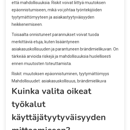
että mahdollisuuksia. Riskit voivat liittyä muutoksen
epäonnistumiseen, mikä voi johtaa työntekijöiden
tyytymättömyyteen ja asiakastyytyväisyyden
heikkenemiseen.
Toisaalta onnistuneet parannukset voivat tuoda
merkittäviä etuja, kuten lisääntyneen
asiakasuskollisuuden ja parantuneen brändimielikuvan. On
tärkeää arvioida riskejä ja mahdollisuuksia huolellisesti
ennen muutosten toteuttamista.
Riskit: muutoksen epäonnistuminen, tyytymättömyys
Mahdollisuudet: asiakasuskollisuus, brändimielikuva
Kuinka valita oikeat
työkalut
käyttäjätyytyväisyyden