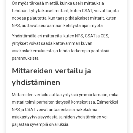
On myös tärkeää miettiä, kuinka usein mittauksia
tehdään. Lyhytaikaiset mittarit, kuten CSAT, voivat tarjota
nopeaa palautetta, kun taas pitkäaikaiset mittarit, kuten
NPS, auttavat seuraamaan kehitystä ajan myötä.
Yhdistämällä eri mittareita, kuten NPS, CSAT ja CES,
yritykset voivat saada kattavamman kuvan
asiakaskokemuksesta ja tehdä tarkempia päätöksiä
parannuksista.
Mittareiden vertailu ja
yhdistäminen
Mittareiden vertailu auttaa yrityksiä ymmärtämään, mikä
mittari toimii parhaiten tietyssä kontekstissa. Esimerkiksi
NPS ja CSAT voivat antaa erilaisia näkökulmia
asiakastyytyväisyydestä, ja niiden yhdistäminen voi
paljastaa syvempiä oivalluksia.