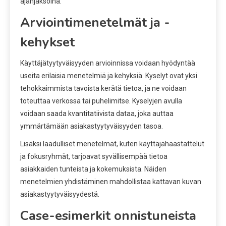
ajanjaksoina.
Arviointimenetelmät ja -
kehykset
Käyttäjätyytyväisyyden arvioinnissa voidaan hyödyntää
useita erilaisia menetelmiä ja kehyksiä. Kyselyt ovat yksi
tehokkaimmista tavoista kerätä tietoa, ja ne voidaan
toteuttaa verkossa tai puhelimitse. Kyselyjen avulla
voidaan saada kvantitatiivista dataa, joka auttaa
ymmärtämään asiakastyytyväisyyden tasoa.
Lisäksi laadulliset menetelmät, kuten käyttäjähaastattelut
ja fokusryhmät, tarjoavat syvällisempää tietoa
asiakkaiden tunteista ja kokemuksista. Näiden
menetelmien yhdistäminen mahdollistaa kattavan kuvan
asiakastyytyväisyydestä.
Case-esimerkit onnistuneista