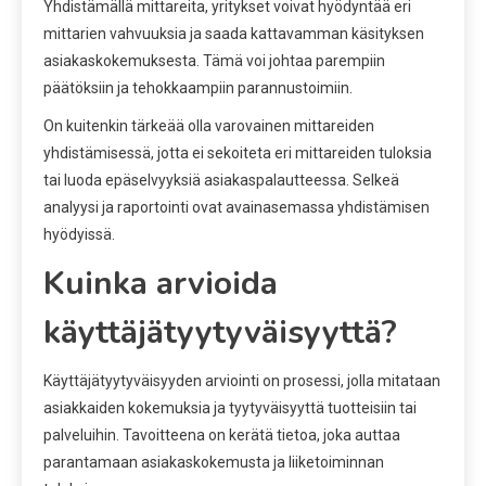
Yhdistämällä mittareita, yritykset voivat hyödyntää eri
mittarien vahvuuksia ja saada kattavamman käsityksen
asiakaskokemuksesta. Tämä voi johtaa parempiin
päätöksiin ja tehokkaampiin parannustoimiin.
On kuitenkin tärkeää olla varovainen mittareiden
yhdistämisessä, jotta ei sekoiteta eri mittareiden tuloksia
tai luoda epäselvyyksiä asiakaspalautteessa. Selkeä
analyysi ja raportointi ovat avainasemassa yhdistämisen
hyödyissä.
Kuinka arvioida
käyttäjätyytyväisyyttä?
Käyttäjätyytyväisyyden arviointi on prosessi, jolla mitataan
asiakkaiden kokemuksia ja tyytyväisyyttä tuotteisiin tai
palveluihin. Tavoitteena on kerätä tietoa, joka auttaa
parantamaan asiakaskokemusta ja liiketoiminnan