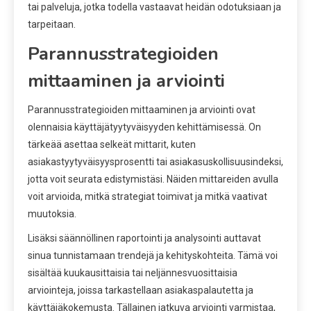
tai palveluja, jotka todella vastaavat heidän odotuksiaan ja
tarpeitaan.
Parannusstrategioiden
mittaaminen ja arviointi
Parannusstrategioiden mittaaminen ja arviointi ovat
olennaisia käyttäjätyytyväisyyden kehittämisessä. On
tärkeää asettaa selkeät mittarit, kuten
asiakastyytyväisyysprosentti tai asiakasuskollisuusindeksi,
jotta voit seurata edistymistäsi. Näiden mittareiden avulla
voit arvioida, mitkä strategiat toimivat ja mitkä vaativat
muutoksia.
Lisäksi säännöllinen raportointi ja analysointi auttavat
sinua tunnistamaan trendejä ja kehityskohteita. Tämä voi
sisältää kuukausittaisia tai neljännesvuosittaisia
arviointeja, joissa tarkastellaan asiakaspalautetta ja
käyttäjäkokemusta. Tällainen jatkuva arviointi varmistaa,