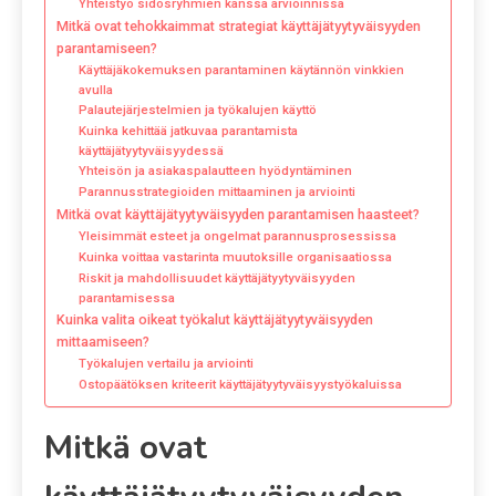
Yhteistyö sidosryhmien kanssa arvioinnissa
Mitkä ovat tehokkaimmat strategiat käyttäjätyytyväisyyden
parantamiseen?
Käyttäjäkokemuksen parantaminen käytännön vinkkien
avulla
Palautejärjestelmien ja työkalujen käyttö
Kuinka kehittää jatkuvaa parantamista
käyttäjätyytyväisyydessä
Yhteisön ja asiakaspalautteen hyödyntäminen
Parannusstrategioiden mittaaminen ja arviointi
Mitkä ovat käyttäjätyytyväisyyden parantamisen haasteet?
Yleisimmät esteet ja ongelmat parannusprosessissa
Kuinka voittaa vastarinta muutoksille organisaatiossa
Riskit ja mahdollisuudet käyttäjätyytyväisyyden
parantamisessa
Kuinka valita oikeat työkalut käyttäjätyytyväisyyden
mittaamiseen?
Työkalujen vertailu ja arviointi
Ostopäätöksen kriteerit käyttäjätyytyväisyystyökaluissa
Mitkä ovat