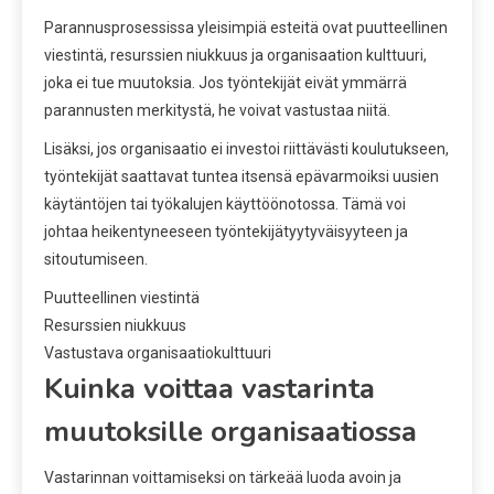
Parannusprosessissa yleisimpiä esteitä ovat puutteellinen
viestintä, resurssien niukkuus ja organisaation kulttuuri,
joka ei tue muutoksia. Jos työntekijät eivät ymmärrä
parannusten merkitystä, he voivat vastustaa niitä.
Lisäksi, jos organisaatio ei investoi riittävästi koulutukseen,
työntekijät saattavat tuntea itsensä epävarmoiksi uusien
käytäntöjen tai työkalujen käyttöönotossa. Tämä voi
johtaa heikentyneeseen työntekijätyytyväisyyteen ja
sitoutumiseen.
Puutteellinen viestintä
Resurssien niukkuus
Vastustava organisaatiokulttuuri
Kuinka voittaa vastarinta
muutoksille organisaatiossa
Vastarinnan voittamiseksi on tärkeää luoda avoin ja