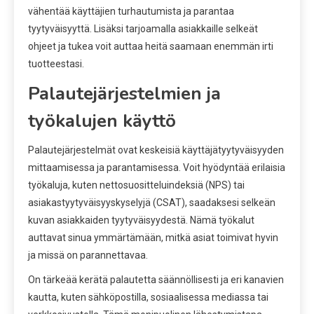
vähentää käyttäjien turhautumista ja parantaa
tyytyväisyyttä. Lisäksi tarjoamalla asiakkaille selkeät
ohjeet ja tukea voit auttaa heitä saamaan enemmän irti
tuotteestasi.
Palautejärjestelmien ja
työkalujen käyttö
Palautejärjestelmät ovat keskeisiä käyttäjätyytyväisyyden
mittaamisessa ja parantamisessa. Voit hyödyntää erilaisia
työkaluja, kuten nettosuositteluindeksiä (NPS) tai
asiakastyytyväisyyskyselyjä (CSAT), saadaksesi selkeän
kuvan asiakkaiden tyytyväisyydestä. Nämä työkalut
auttavat sinua ymmärtämään, mitkä asiat toimivat hyvin
ja missä on parannettavaa.
On tärkeää kerätä palautetta säännöllisesti ja eri kanavien
kautta, kuten sähköpostilla, sosiaalisessa mediassa tai