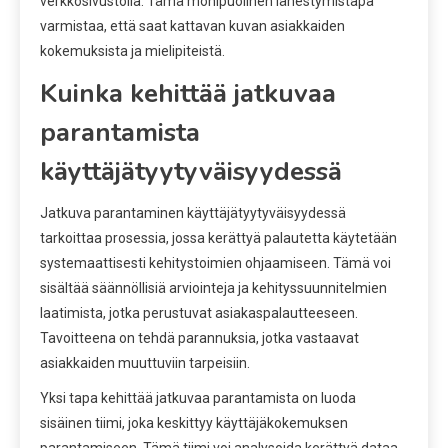
verkkosivustolla. Tämä monipuolinen lähestymistapa
varmistaa, että saat kattavan kuvan asiakkaiden
kokemuksista ja mielipiteistä.
Kuinka kehittää jatkuvaa
parantamista
käyttäjätyytyväisyydessä
Jatkuva parantaminen käyttäjätyytyväisyydessä
tarkoittaa prosessia, jossa kerättyä palautetta käytetään
systemaattisesti kehitystoimien ohjaamiseen. Tämä voi
sisältää säännöllisiä arviointeja ja kehityssuunnitelmien
laatimista, jotka perustuvat asiakaspalautteeseen.
Tavoitteena on tehdä parannuksia, jotka vastaavat
asiakkaiden muuttuviin tarpeisiin.
Yksi tapa kehittää jatkuvaa parantamista on luoda
sisäinen tiimi, joka keskittyy käyttäjäkokemuksen
parantamiseen. Tämä tiimi voi analysoida kerättyä dataa,