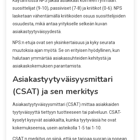
Käytännössä NPS jakaa asiakkaat kolmeen ryhmään:
suosittelijat (9-10), passiiviset (7-8) ja kriitikot (0-6). NPS
lasketaan vähentämällä kriitikoiden osuus suosittelijoiden
osuudesta, mikä antaa yritykselle selkeän kuvan
asiakastyytyväisyydestä.
NPS:n etuja ovat sen yksinkertaisuus ja kyky seurata
muutoksia ajan myötä. Se on erityisen hyödyllinen, kun
halutaan ymmärtää asiakassuhteiden kehitystä ja
asiakaskokemuksen parantamista.
Asiakastyytyväisyysmittari
(CSAT) ja sen merkitys
Asiakastyytyväisyysmittari (CSAT) mittaa asiakkaiden
tyytyväisyyttä tiettyyn tuotteeseen tai palveluun. CSAT-
kyselyt kysyvät asiakkailta, kuinka tyytyväisiä he ovat
kokemukseensa, usein asteikolla 1-5 tai 1-10.
CSAT:n merkitys on siinä, että se tarjoaa suoran ja nopean