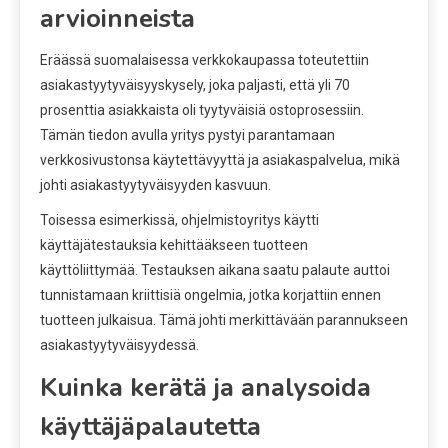
arvioinneista
Eräässä suomalaisessa verkkokaupassa toteutettiin
asiakastyytyväisyyskysely, joka paljasti, että yli 70
prosenttia asiakkaista oli tyytyväisiä ostoprosessiin.
Tämän tiedon avulla yritys pystyi parantamaan
verkkosivustonsa käytettävyyttä ja asiakaspalvelua, mikä
johti asiakastyytyväisyyden kasvuun.
Toisessa esimerkissä, ohjelmistoyritys käytti
käyttäjätestauksia kehittääkseen tuotteen
käyttöliittymää. Testauksen aikana saatu palaute auttoi
tunnistamaan kriittisiä ongelmia, jotka korjattiin ennen
tuotteen julkaisua. Tämä johti merkittävään parannukseen
asiakastyytyväisyydessä.
Kuinka kerätä ja analysoida
käyttäjäpalautetta