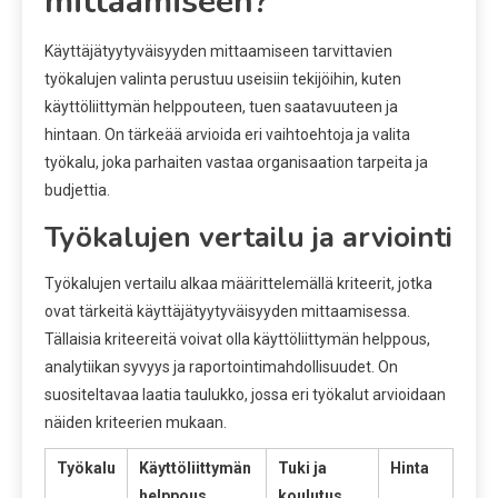
mittaamiseen?
Käyttäjätyytyväisyyden mittaamiseen tarvittavien
työkalujen valinta perustuu useisiin tekijöihin, kuten
käyttöliittymän helppouteen, tuen saatavuuteen ja
hintaan. On tärkeää arvioida eri vaihtoehtoja ja valita
työkalu, joka parhaiten vastaa organisaation tarpeita ja
budjettia.
Työkalujen vertailu ja arviointi
Työkalujen vertailu alkaa määrittelemällä kriteerit, jotka
ovat tärkeitä käyttäjätyytyväisyyden mittaamisessa.
Tällaisia kriteereitä voivat olla käyttöliittymän helppous,
analytiikan syvyys ja raportointimahdollisuudet. On
suositeltavaa laatia taulukko, jossa eri työkalut arvioidaan
näiden kriteerien mukaan.
Työkalu
Käyttöliittymän
Tuki ja
Hinta
helppous
koulutus