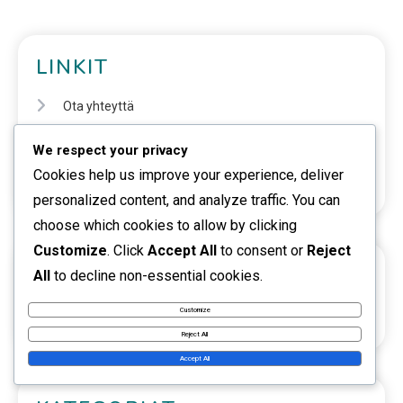
LINKIT
Ota yhteyttä
Tietoja
We respect your privacy
Cookies help us improve your experience, deliver
Selaa
personalized content, and analyze traffic. You can
choose which cookies to allow by clicking
Customize
. Click
Accept All
to consent or
Reject
HAKU
All
to decline non-essential cookies.
Customize
Reject All
Accept All