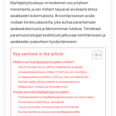
Käyttäjätyytyväisyys on keskeinen osa yrityksen
menestystä, ja sen mittarit tarjoavat arvokasta tietoa
asiakkaiden kokemuksista. Arviointiprosessin avulla
voidaan kerätä palautetta, joka auttaa parantamaan
asiakaskokemusta ja liiketoiminnan tuloksia. Tehokkaat
parannusstrategiat keskittyvät jatkuvaan kehittämiseen ja
asiakkaiden palautteen hyödyntämiseen.
Key sections in the article:
Mitkä ovat käyttäjätyytyväisyyden mittarit?
Net Promoter Score (NPS) määritelmä ja käyttö
Asiakastyytyväisyysmittari (CSAT) ja sen merkitys
Asiakasvaikutusindeksi (CES) ja sen soveltaminen
Kuinka valita oikeat mittarit eri konteksteissa
Mittareiden vertailu ja yhdistäminen
Kuinka arvioida käyttäjätyytyväisyyttä?
Parhaat käytännöt käyttäjätyytyväisyyden arvioimiseksi
Arviointimenetelmät ja -kehykset
Case-esimerkit onnistuneista arvioinneista
Kuinka kerätä ja analysoida käyttäjäpalautetta