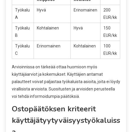
Työkalu
Hyvä
Erinomainen
200
A
EUR/kk
Työkalu
Kohtalainen
Hyvä
150
B
EUR/kk
Työkalu
Erinomainen
Kohtalainen
100
C
EUR/kk
Arvioinnissa on tärkeää ottaa huomioon myös
käyttäjäarviot ja kokemukset. Käyttäjien antamat
palautteet voivat paljastaa työkaluista asioita, joita ei löydy
virallisista arvioista. Suositusten ja arvioiden perusteella
voi tehdä informoidumpia päätöksiä.
Ostopäätöksen kriteerit
käyttäjätyytyväisyystyökaluiss
a